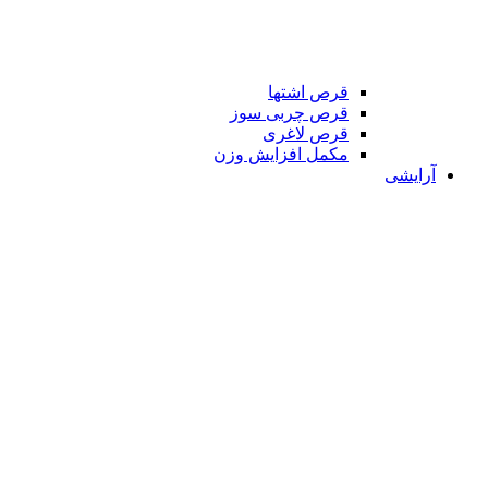
قرص اشتها
قرص چربی سوز
قرص لاغری
مکمل افزایش وزن
آرایشی