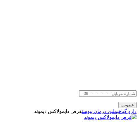
دارو گیاهی
ملین درمان یبوست
قرص دایمولاکس دیموند