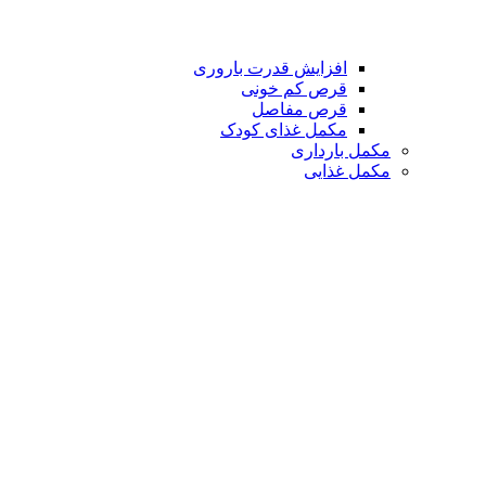
افزایش قدرت باروری
قرص کم خونی
قرص مفاصل
مکمل غذای کودک
مکمل بارداری
مکمل غذایی