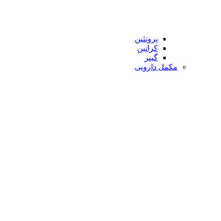
پروتئین
کراتین
گینر
مکمل دارویی