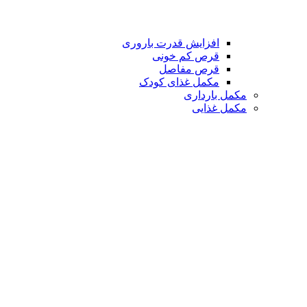
افزایش قدرت باروری
قرص کم خونی
قرص مفاصل
مکمل غذای کودک
مکمل بارداری
مکمل غذایی