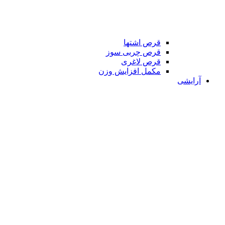
قرص اشتها
قرص چربی سوز
قرص لاغری
مکمل افزایش وزن
آرایشی