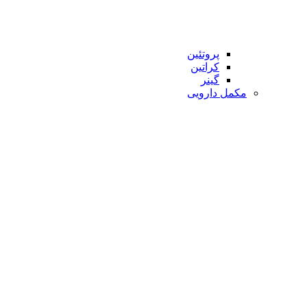
پروتئین
کراتین
گینر
مکمل دارویی