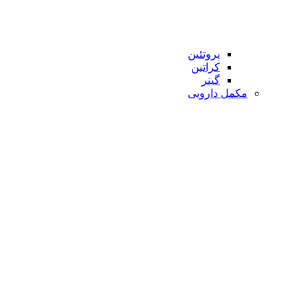
پروتئین
کراتین
گینر
مکمل دارویی