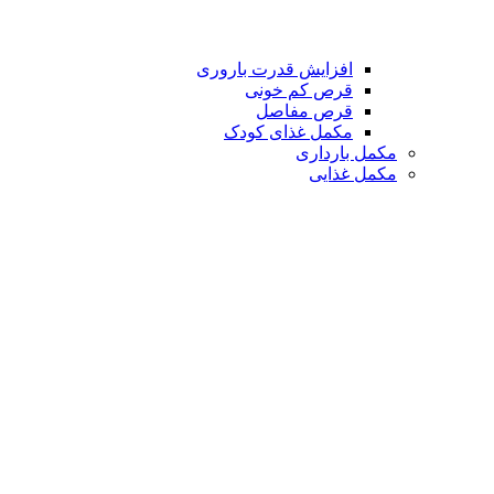
افزایش قدرت باروری
قرص کم خونی
قرص مفاصل
مکمل غذای کودک
مکمل بارداری
مکمل غذایی