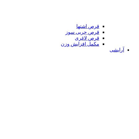
قرص اشتها
قرص چربی سوز
قرص لاغری
مکمل افزایش وزن
آرایشی