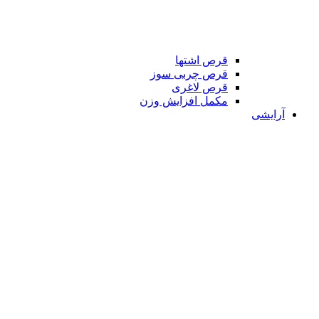
قرص اشتها
قرص چربی سوز
قرص لاغری
مکمل افزایش وزن
آرایشی