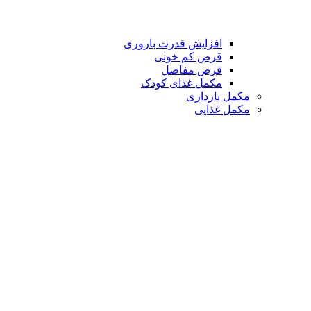
افزایش قدرت باروری
قرص کم خونی
قرص مفاصل
مکمل غذای کودک
مکمل بارداری
مکمل غذایی