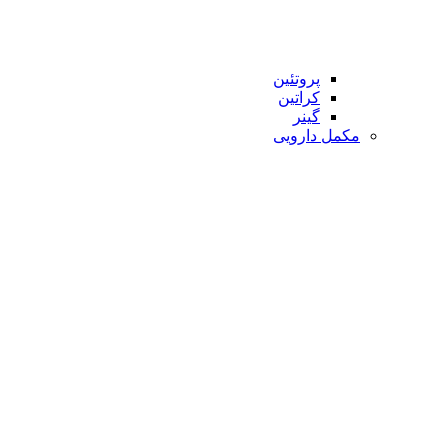
پروتئین
کراتین
گینر
مکمل دارویی