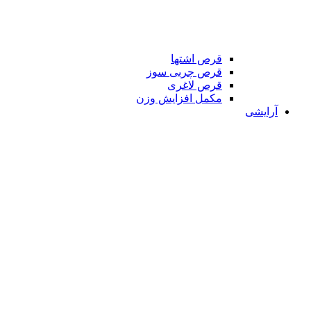
قرص اشتها
قرص چربی سوز
قرص لاغری
مکمل افزایش وزن
آرایشی