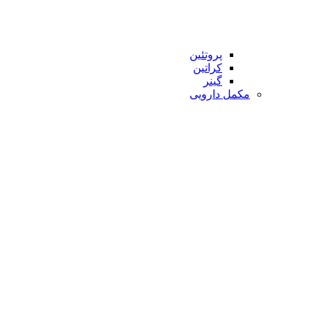
پروتئین
کراتین
گینر
مکمل دارویی