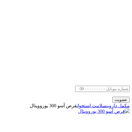
مکمل دارویی
سلامت استخوان
قرص آسو 300 یوروویتال