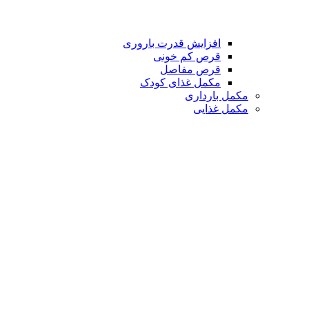
افزایش قدرت باروری
قرص کم خونی
قرص مفاصل
مکمل غذای کودک
مکمل بارداری
مکمل غذایی