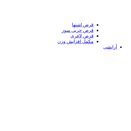
قرص اشتها
قرص چربی سوز
قرص لاغری
مکمل افزایش وزن
آرایشی