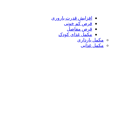
افزایش قدرت باروری
قرص کم خونی
قرص مفاصل
مکمل غذای کودک
مکمل بارداری
مکمل غذایی