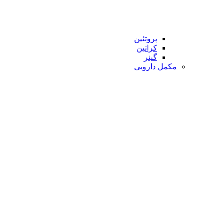
پروتئین
کراتین
گینر
مکمل دارویی