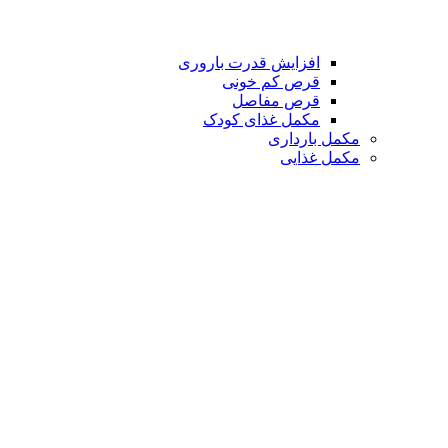
افزایش قدرت باروری
قرص کم خونی
قرص مفاصل
مکمل غذای کودک
مکمل بارداری
مکمل غذایی