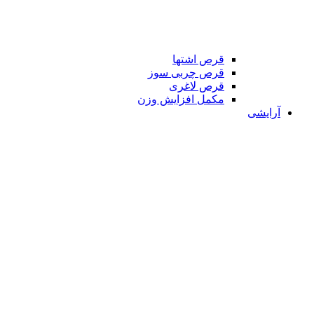
قرص اشتها
قرص چربی سوز
قرص لاغری
مکمل افزایش وزن
آرایشی