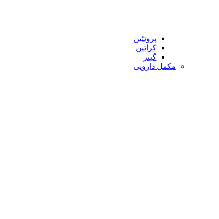
پروتئین
کراتین
گینر
مکمل دارویی