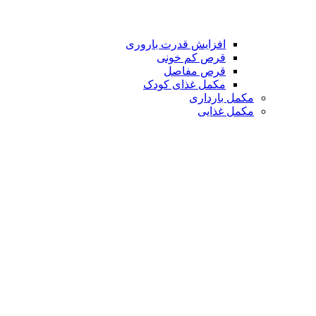
افزایش قدرت باروری
قرص کم خونی
قرص مفاصل
مکمل غذای کودک
مکمل بارداری
مکمل غذایی