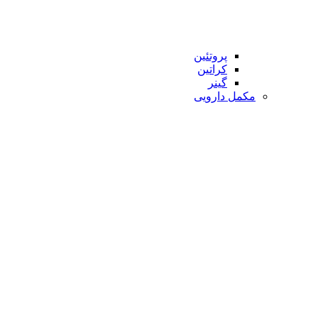
پروتئین
کراتین
گینر
مکمل دارویی