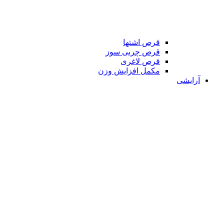
قرص اشتها
قرص چربی سوز
قرص لاغری
مکمل افزایش وزن
آرایشی