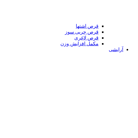
قرص اشتها
قرص چربی سوز
قرص لاغری
مکمل افزایش وزن
آرایشی