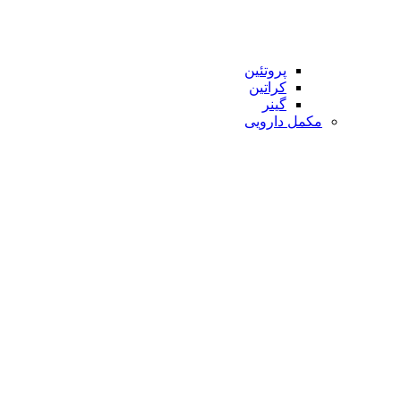
پروتئین
کراتین
گینر
مکمل دارویی