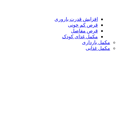
افزایش قدرت باروری
قرص کم خونی
قرص مفاصل
مکمل غذای کودک
مکمل بارداری
مکمل غذایی