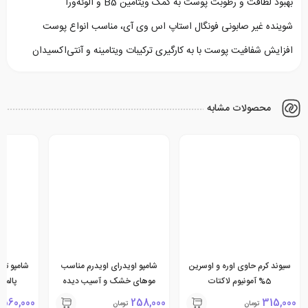
بهبود لطافت و رطوبت پوست به کمک ویتامین B5 و آلوئه‌ورا
شوینده غیر صابونی فونگال استاپ اس وی آی، مناسب انواع پوست
افزایش شفافیت پوست با به کارگیری ترکیبات ویتامینه و آنتی‌اکسیدان
محصولات مشابه
سیوند کرم حاوی اوره و اوسرین
شامپو اویدرای اویدرم مناسب
شامپو تق
5% آمونیوم لاکتات
موهای خشک و آسیب دیده
پالمی
560,000
258,000
315,000
تومان
تومان