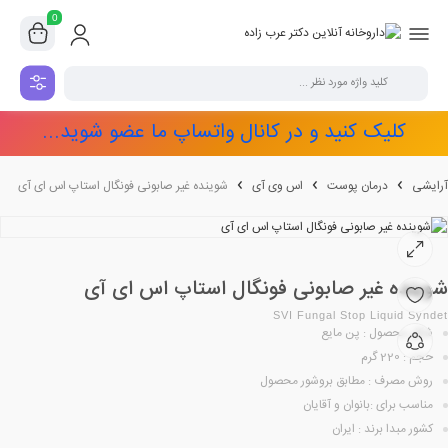
0
کلیک کنید و در کانال واتساپ ما عضو شوید...
آرایشی
درمان پوست
اس وی آی
شوینده غیر صابونی فونگال استاپ اس ای آی
شوینده غیر صابونی فونگال استاپ اس ای آی
SVI Fungal Stop Liquid Syndet
شکل محصول : پن مایع
حجم : 220 گرم
روش مصرف : مطابق بروشور محصول
مناسب برای :بانوان و آقایان
کشور مبدا برند : ایران