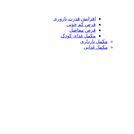
افزایش قدرت باروری
قرص کم خونی
قرص مفاصل
مکمل غذای کودک
مکمل بارداری
مکمل غذایی