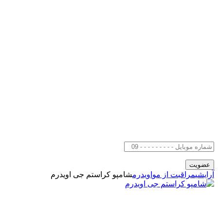
آرایشی
مراقبت از مو
اویدرم
شامپو کراستم جی اویدرم