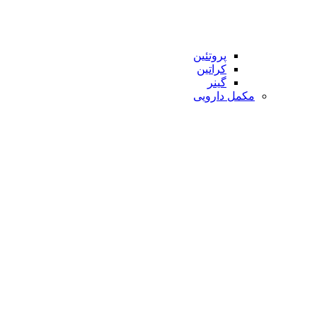
پروتئین
کراتین
گینر
مکمل دارویی