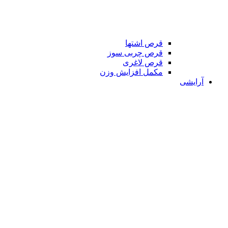
قرص اشتها
قرص چربی سوز
قرص لاغری
مکمل افزایش وزن
آرایشی