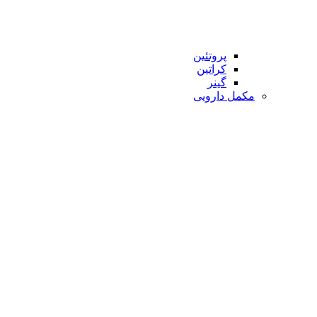
پروتئین
کراتین
گینر
مکمل دارویی