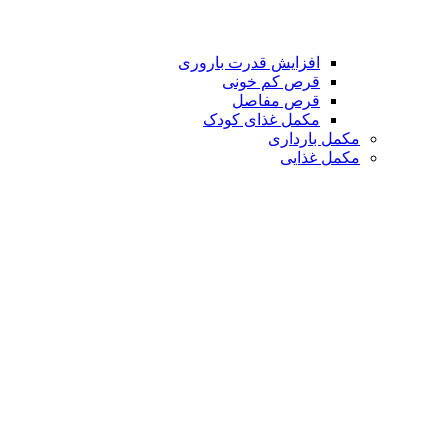
افزایش قدرت باروری
قرص کم خونی
قرص مفاصل
مکمل غذای کودک
مکمل بارداری
مکمل غذایی