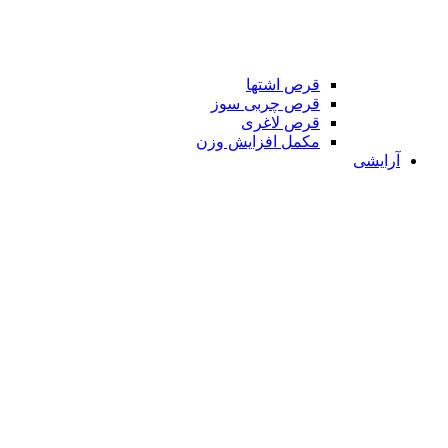
قرص اشتها
قرص چربی سوز
قرص لاغری
مکمل افزایش وزن
آرایشی