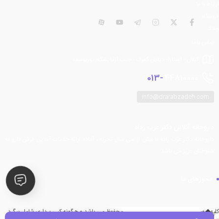
ارتباط با ما
فروشگاه
فیسبوک
توییتر
اینستاگرام
تلگرام
یوتیوب
آپارات
وبلاگ
تماس با ما
گیلان - آستارا- خیابان گمرک - جنب آزمایشگاه پوریوسف
013-
44810000
info@drarabzadeh.com
داروخانه آنلاین دکتر عرب زداه
داروخانه دکتر عرب زاده با بیش از سی سال تجربه ، آماده ارائه خدمات آنلاین فرش دارو به
هموطنان عزیز می باشد.
مجوزهای ما
کلیه حقوق مادی و معنوی برای این سایت محفوظ می باشد و هرگونه کپی برداری شامل پیگرد