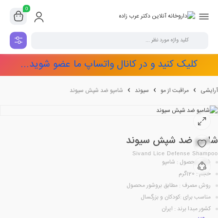
0
کلیک کنید و در کانال واتساپ ما عضو شوید...
آرایشی
مراقبت از مو
سیوند
شامپو ضد شپش سیوند
شامپو ضد شپش سیوند
Sivand Lice Defense Shampoo
شکل محصول : شامپو
حجم : 120گرم
روش مصرف : مطابق بروشور محصول
مناسب برای :کودکان و بزرگسال
کشور مبدا برند : ایران