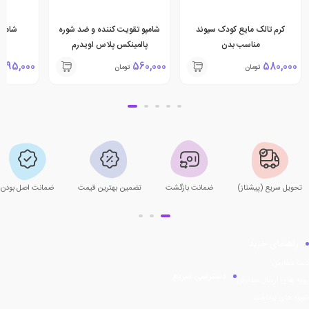
کرم تالک مایع کودک سیوند
شامپو تقویت کننده و ضد شوره
شامپو
مناسب بدن
پالمینکس پلاس اویدرم
295,000
560,000
580,000
تومان
تومان
تحویل سریع (پیشتاز)
ضمانت بازگشت
تضمین بهترین قیمت
ضمانت اصل بودن
راهنمای خرید
ثبت سفارش
دسترسی سریع
رویه های ارسال سفارش
شیوه های پرداخت