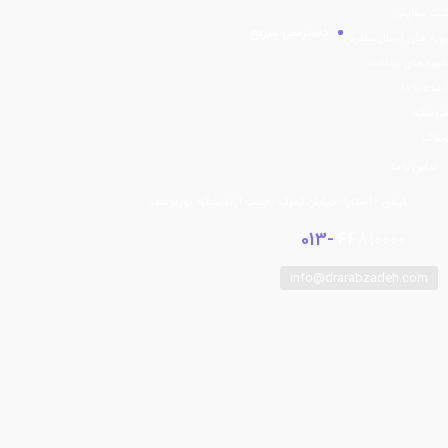
ثبت سفارش
دسترسی سریع
رویه های ارسال سفارش
شیوه های پرداخت
ارتباط با ما
فروشگاه
وبلاگ
تماس با ما
گیلان - آستارا- خیابان گمرک - جنب آزمایشگاه پوریوسف
013-
44810000
info@drarabzadeh.com