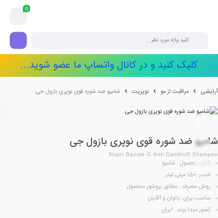
0
کلیک کنید و در کانال واتساپ ما عضو شوید...
آرایشی
مراقبت از مو
نوپریت
شامپو ضد شوره قوی نوپری بازول جی
شامپو ضد شوره قوی نوپری بازول جی
Nopri Bazole G Anti Dandruff Shampoo
شکل محصول : شامپو
حجم :150 میلی لیتر
روش مصرف : مطابق بروشور محصول
مناسب برای :بانوان و آقایان
کشور مبدا برند : ایران