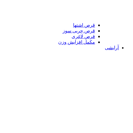
قرص اشتها
قرص چربی سوز
قرص لاغری
مکمل افزایش وزن
آرایشی