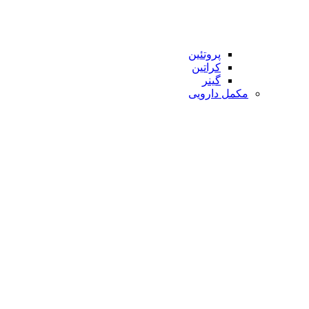
پروتئین
کراتین
گینر
مکمل دارویی