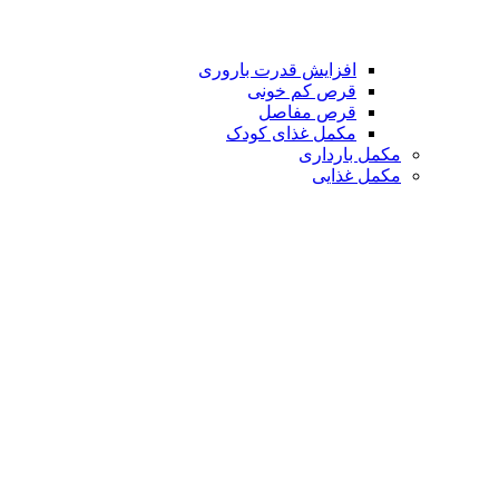
افزایش قدرت باروری
قرص کم خونی
قرص مفاصل
مکمل غذای کودک
مکمل بارداری
مکمل غذایی