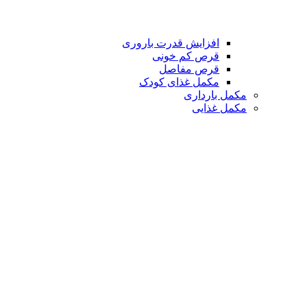
افزایش قدرت باروری
قرص کم خونی
قرص مفاصل
مکمل غذای کودک
مکمل بارداری
مکمل غذایی