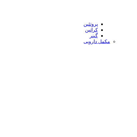
پروتئین
کراتین
گینر
مکمل دارویی