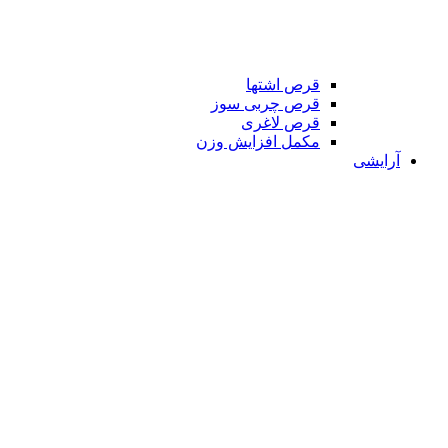
قرص اشتها
قرص چربی سوز
قرص لاغری
مکمل افزایش وزن
آرایشی