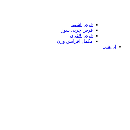
قرص اشتها
قرص چربی سوز
قرص لاغری
مکمل افزایش وزن
آرایشی