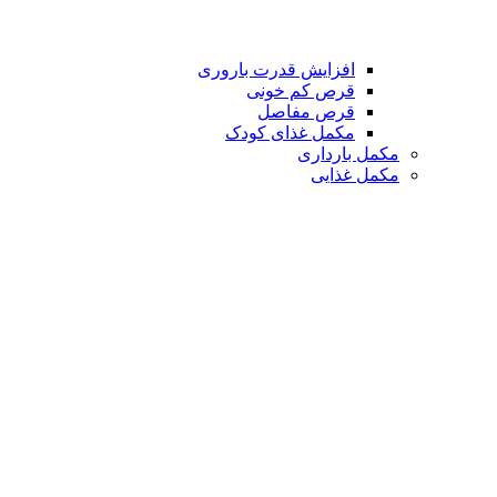
افزایش قدرت باروری
قرص کم خونی
قرص مفاصل
مکمل غذای کودک
مکمل بارداری
مکمل غذایی