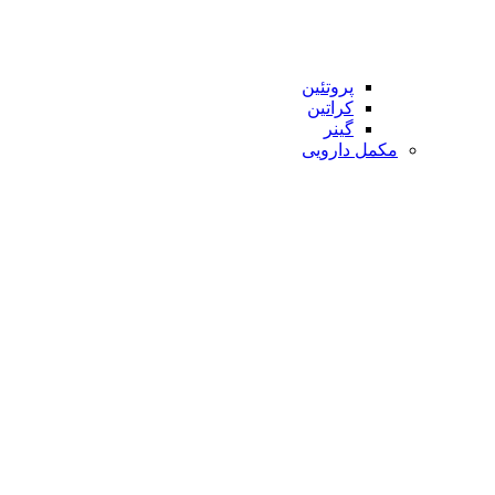
پروتئین
کراتین
گینر
مکمل دارویی