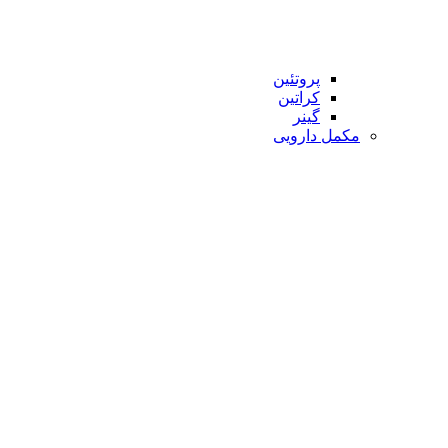
پروتئین
کراتین
گینر
مکمل دارویی