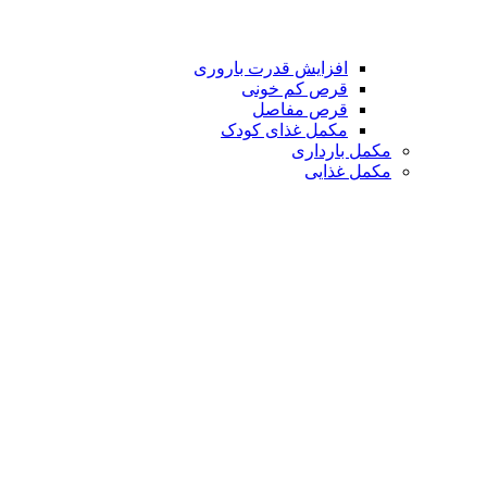
افزایش قدرت باروری
قرص کم خونی
قرص مفاصل
مکمل غذای کودک
مکمل بارداری
مکمل غذایی