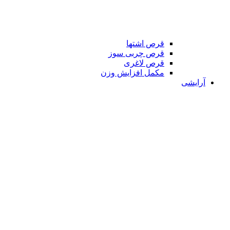
قرص اشتها
قرص چربی سوز
قرص لاغری
مکمل افزایش وزن
آرایشی