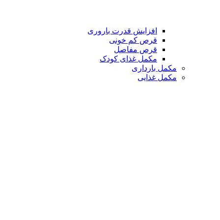
افزایش قدرت باروری
قرص کم خونی
قرص مفاصل
مکمل غذای کودک
مکمل بارداری
مکمل غذایی