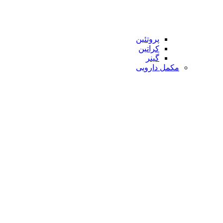
پروتئین
کراتین
گینر
مکمل دارویی