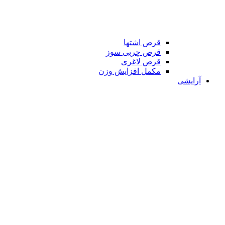
قرص اشتها
قرص چربی سوز
قرص لاغری
مکمل افزایش وزن
آرایشی