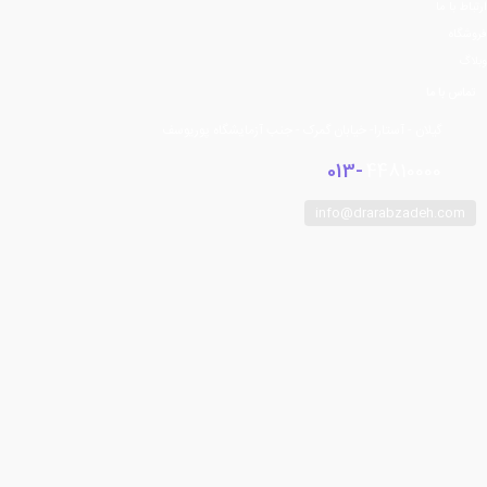
ارتباط با ما
فروشگاه
وبلاگ
تماس با ما
گیلان - آستارا- خیابان گمرک - جنب آزمایشگاه پوریوسف
013-
44810000
info@drarabzadeh.com
فیسبوک
توییتر
اینستاگرام
تلگرام
یوتیوب
آپارات