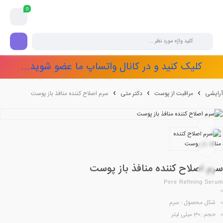
0
کلیک کنید و در کانال واتساپ ما عضو شوید...
آرایشی
مراقبت از پوست
دکتر متی
سرم اصلاح کننده منافذ باز پوست
سرم اصلاح کننده منافذ باز پوست
Pore Refining Serum
شکل محصول : سرم
حجم :30 میلی لیتر