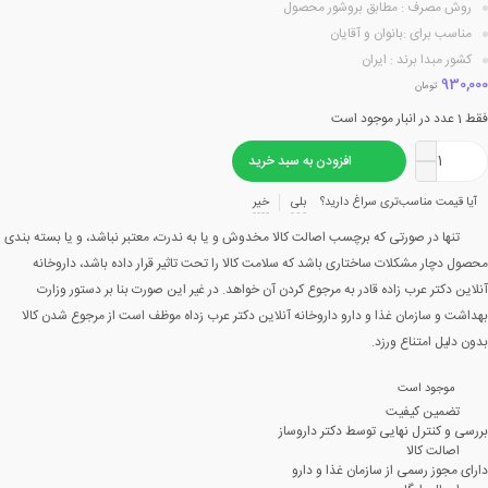
روش مصرف : مطابق بروشور محصول
مناسب برای :بانوان و آقایان
کشور مبدا برند : ایران
930,000
تومان
فقط 1 عدد در انبار موجود است
افزودن به سبد خرید
آیا قیمت مناسب‌تری سراغ دارید؟
بلی
خیر
تنها در صورتی که برچسب اصالت کالا مخدوش و یا به ندرت، معتبر نباشد، و یا بسته بندی
محصول دچار مشکلات ساختاری باشد که سلامت کالا را تحت تاثیر قرار داده باشد، داروخانه
آنلاین دکتر عرب زاده قادر به مرجوع کردن آن خواهد. در غیر این صورت بنا بر دستور وزارت
بهداشت و سازمان غذا و دارو داروخانه آنلاین دکتر عرب زداه موظف است از مرجوع شدن کالا
بدون دلیل امتناع ورزد.
موجود است
تضمین کیفیت
بررسی و کنترل نهایی توسط دکتر داروساز
اصالت کالا
دارای مجوز رسمی از سازمان غذا و دارو