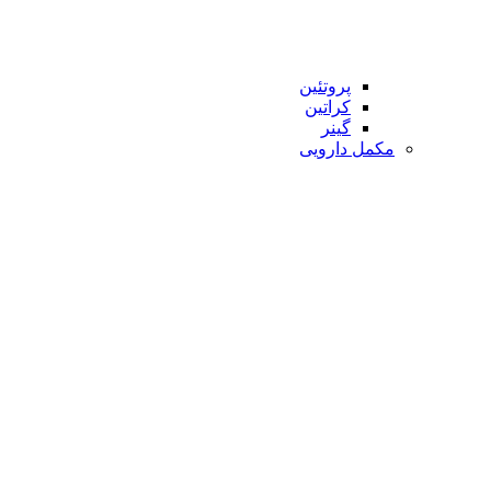
پروتئین
کراتین
گینر
مکمل دارویی