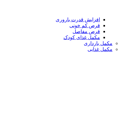
افزایش قدرت باروری
قرص کم خونی
قرص مفاصل
مکمل غذای کودک
مکمل بارداری
مکمل غذایی