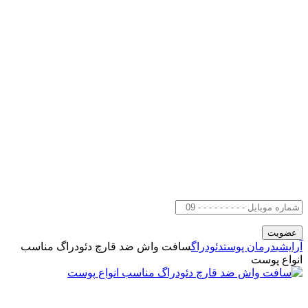
آرایشی
درمان پوست
دئودراگ
سافت واش ضد قارچ دئودراگ مناسب
انواع پوست