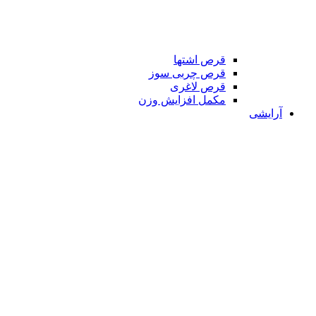
قرص اشتها
قرص چربی سوز
قرص لاغری
مکمل افزایش وزن
آرایشی