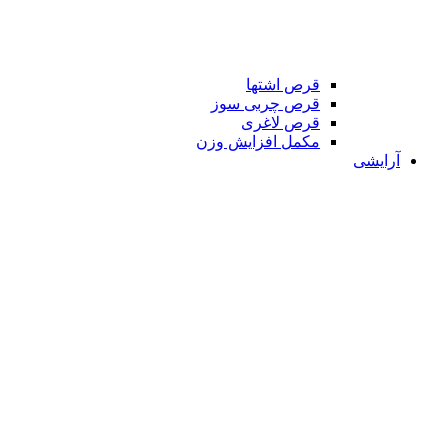
قرص اشتها
قرص چربی سوز
قرص لاغری
مکمل افزایش وزن
آرایشی