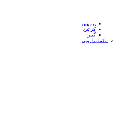
پروتئین
کراتین
گینر
مکمل دارویی