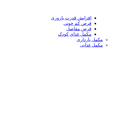
افزایش قدرت باروری
قرص کم خونی
قرص مفاصل
مکمل غذای کودک
مکمل بارداری
مکمل غذایی