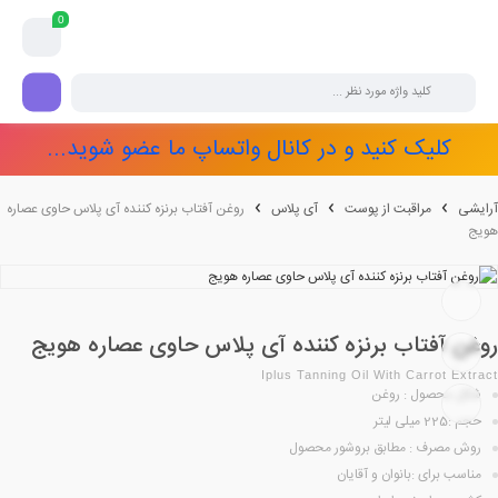
0
کلیک کنید و در کانال واتساپ ما عضو شوید...
آرایشی
مراقبت از پوست
آی پلاس
روغن آفتاب برنزه کننده آی پلاس حاوی عصاره
هویج
روغن آفتاب برنزه کننده آی پلاس حاوی عصاره هویج
Iplus Tanning Oil With Carrot Extract
شکل محصول : روغن
حجم :225 میلی لیتر
روش مصرف : مطابق بروشور محصول
مناسب برای :بانوان و آقایان