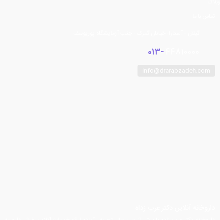
وبلاگ
تماس با ما
گیلان - آستارا- خیابان گمرک - جنب آزمایشگاه پوریوسف
013-
44810000
info@drarabzadeh.com
فیسبوک
توییتر
اینستاگرام
تلگرام
یوتیوب
آپارات
داروخانه آنلاین دکتر عرب زداه