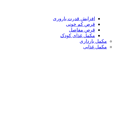
افزایش قدرت باروری
قرص کم خونی
قرص مفاصل
مکمل غذای کودک
مکمل بارداری
مکمل غذایی