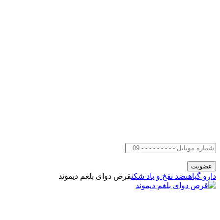
دارو گیاهی
ضد نفخ و باد شکن
قرص دوای بلغم دیموند