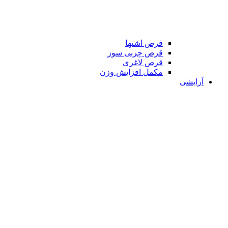
قرص اشتها
قرص چربی سوز
قرص لاغری
مکمل افزایش وزن
آرایشی