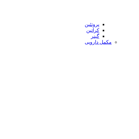
پروتئین
کراتین
گینر
مکمل دارویی