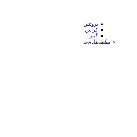
پروتئین
کراتین
گینر
مکمل دارویی