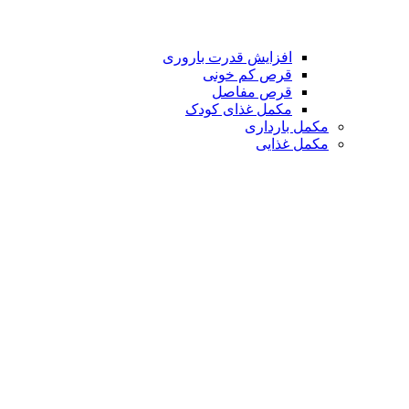
افزایش قدرت باروری
قرص کم خونی
قرص مفاصل
مکمل غذای کودک
مکمل بارداری
مکمل غذایی