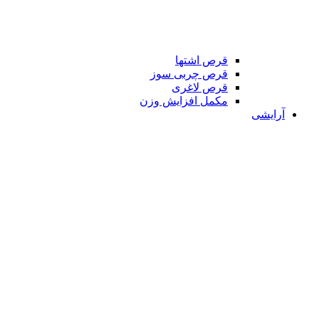
قرص اشتها
قرص چربی سوز
قرص لاغری
مکمل افزایش وزن
آرایشی