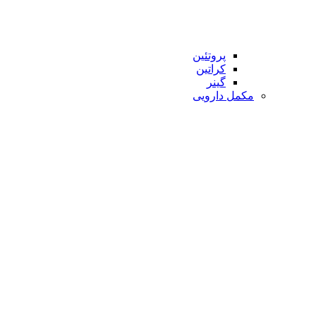
پروتئین
کراتین
گینر
مکمل دارویی