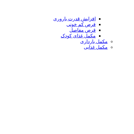
افزایش قدرت باروری
قرص کم خونی
قرص مفاصل
مکمل غذای کودک
مکمل بارداری
مکمل غذایی