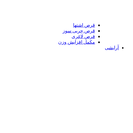
قرص اشتها
قرص چربی سوز
قرص لاغری
مکمل افزایش وزن
آرایشی