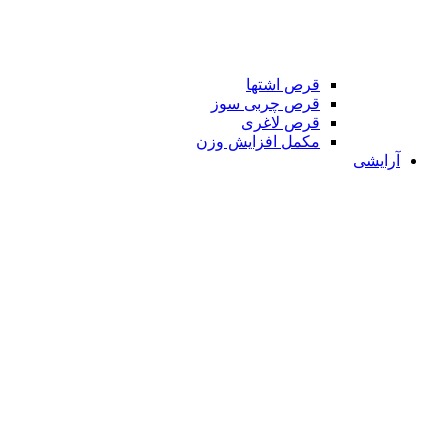
قرص اشتها
قرص چربی سوز
قرص لاغری
مکمل افزایش وزن
آرایشی