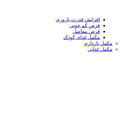
افزایش قدرت باروری
قرص کم خونی
قرص مفاصل
مکمل غذای کودک
مکمل بارداری
مکمل غذایی