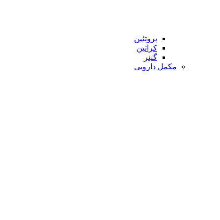
پروتئین
کراتین
گینر
مکمل دارویی