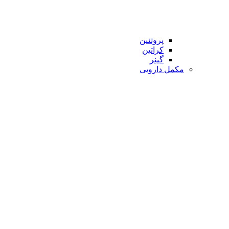
پروتئین
کراتین
گینر
مکمل دارویی