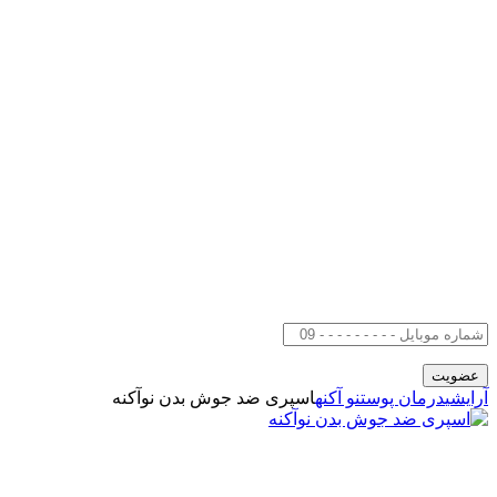
آرایشی
درمان پوست
نو آکنه
اسپری ضد جوش بدن نوآکنه