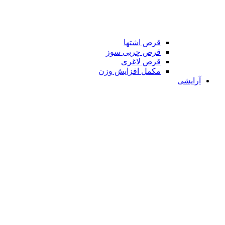
قرص اشتها
قرص چربی سوز
قرص لاغری
مکمل افزایش وزن
آرایشی