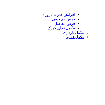
افزایش قدرت باروری
قرص کم خونی
قرص مفاصل
مکمل غذای کودک
مکمل بارداری
مکمل غذایی