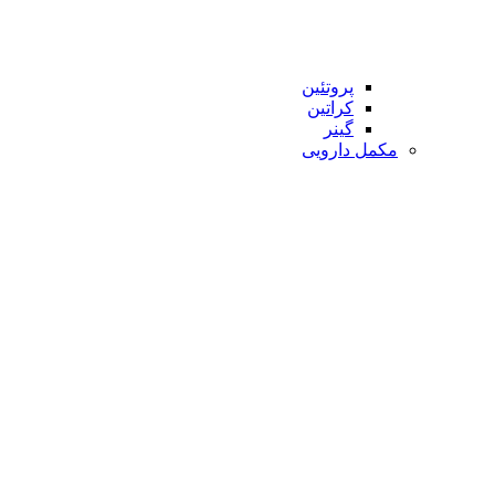
پروتئین
کراتین
گینر
مکمل دارویی