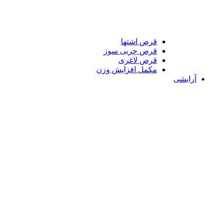
قرص اشتها
قرص چربی سوز
قرص لاغری
مکمل افزایش وزن
آرایشی