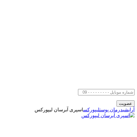
آرایشی
درمان پوست
لیپورکس
اسپری آبرسان لیپورکس