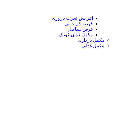
افزایش قدرت باروری
قرص کم خونی
قرص مفاصل
مکمل غذای کودک
مکمل بارداری
مکمل غذایی