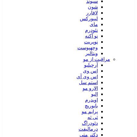
سیوند
شون
لافارر
لیپورکس
مای
نئودرم
نو آکنه
نوپریت
وچهپوست
ویتالیر
مراقبت از مو
آرچیلیو
اس وی
اس وی آی
استم سل
الارو مو
الیو
اویدرم
بایوریچ
پرایم مو
ثی ثه
دئودراگ
درمالیفت
دکتر متی