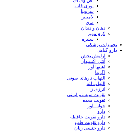
اس وی آی
اوری فاب
سروینا
لامینین
مای
دهان و دندان
کرم موبر
سنیره
تجهیزات پزشکی
دارو گیاهی
آرامش بخش
آنتی اکسیدان
اشتها آور
اگزما
التهاب تارهای صوتی
التهاب لثه
انرژی زا
تقویت سیستم ایمنی
تقویت معده
خواب آور
دارو
دارو تقویت حافظه
دارو تقویت قلب
دارو جنسی زنان