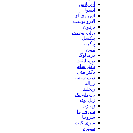
آی پلاس
آیسول
اس وی آی
الارو پوست
بردون
پرایم پوست
پیکسل
پیگمنتا
ثمین
درمالوگ
درمالیفت
دکتر سام
دکتر متی
دیپ سنس
رزالیا
ریچلند
ژنو بایوتیک
ژیل بوته
ژیناژن
سبوفارما
سروینا
سری کیت
سینره