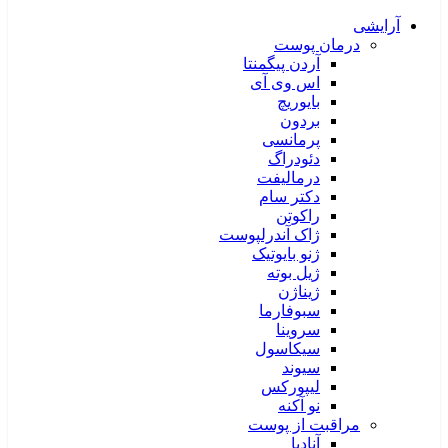
آرایشی
درمان پوست
آردن پیگمنتا
اس وی آی
بایوریچ
بردون
پرمانسی
دئودراگ
درمالیفت
دکتر سام
راکوتن
ژاک آندرلپوست
ژنو بایوتیک
ژیل بوته
ژیناژن
سبوفارما
سروینا
سیکاسول
سیوند
لیپورکس
نو آکنه
مراقبت از پوست
آنادیا