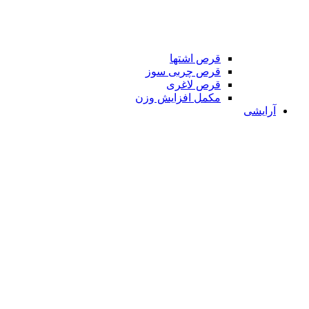
قرص اشتها
قرص چربی سوز
قرص لاغری
مکمل افزایش وزن
آرایشی