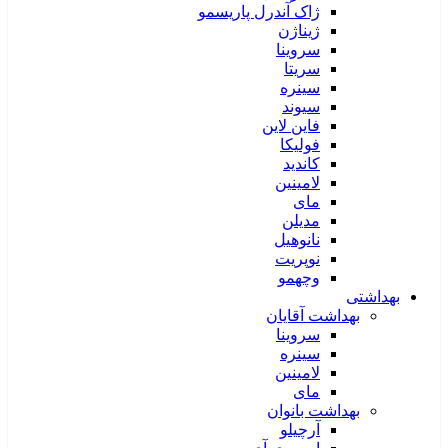
ژاک آندرل پاریسمو
ژیناژن
سروینا
سریتا
سینره
سیوند
فاین لاین
فولیکا
کاندید
لامینین
مای
مدیلن
نانوهیل
نوپریت
وچهمو
بهداشتی
بهداشت آقایان
سروینا
سینره
لامینین
مای
بهداشت بانوان
آرچیلو