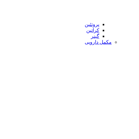
پروتئین
کراتین
گینر
مکمل دارویی