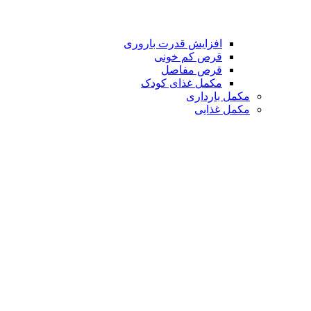
افزایش قدرت باروری
قرص کم خونی
قرص مفاصل
مکمل غذای کودک
مکمل بارداری
مکمل غذایی