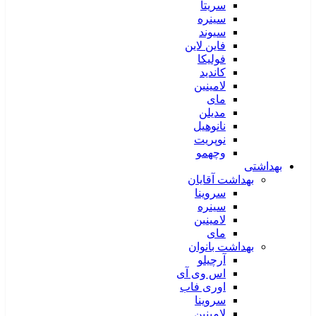
سریتا
سینره
سیوند
فاین لاین
فولیکا
کاندید
لامینین
مای
مدیلن
نانوهیل
نوپریت
وچهمو
بهداشتی
بهداشت آقایان
سروینا
سینره
لامینین
مای
بهداشت بانوان
آرچیلو
اس وی آی
اوری فاب
سروینا
لامینین