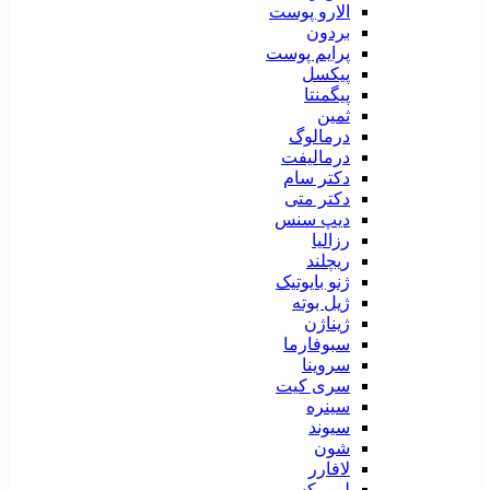
الارو پوست
بردون
پرایم پوست
پیکسل
پیگمنتا
ثمین
درمالوگ
درمالیفت
دکتر سام
دکتر متی
دیپ سنس
رزالیا
ریچلند
ژنو بایوتیک
ژیل بوته
ژیناژن
سبوفارما
سروینا
سری کیت
سینره
سیوند
شون
لافارر
لیپورکس