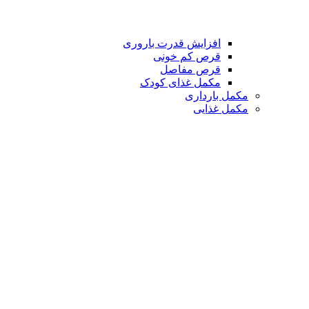
افزایش قدرت باروری
قرص کم خونی
قرص مفاصل
مکمل غذای کودک
مکمل بارداری
مکمل غذایی