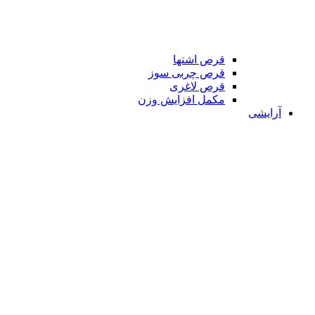
قرص اشتها
قرص چربی سوز
قرص لاغری
مکمل افزایش وزن
آرایشی