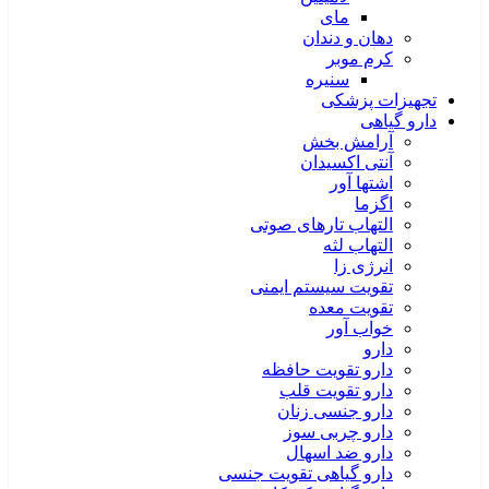
مای
دهان و دندان
کرم موبر
سنیره
تجهیزات پزشکی
دارو گیاهی
آرامش بخش
آنتی اکسیدان
اشتها آور
اگزما
التهاب تارهای صوتی
التهاب لثه
انرژی زا
تقویت سیستم ایمنی
تقویت معده
خواب آور
دارو
دارو تقویت حافظه
دارو تقویت قلب
دارو جنسی زنان
دارو چربی سوز
دارو ضد اسهال
دارو گیاهی تقویت جنسی