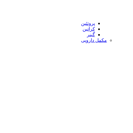
پروتئین
کراتین
گینر
مکمل دارویی