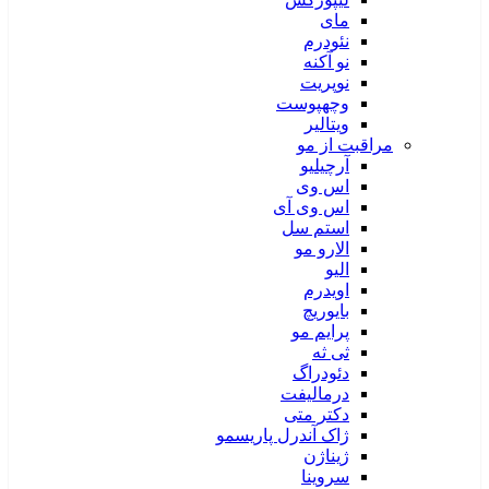
مای
نئودرم
نو آکنه
نوپریت
وچهپوست
ویتالیر
مراقبت از مو
آرچیلیو
اس وی
اس وی آی
استم سل
الارو مو
الیو
اویدرم
بایوریچ
پرایم مو
ثی ثه
دئودراگ
درمالیفت
دکتر متی
ژاک آندرل پاریسمو
ژیناژن
سروینا