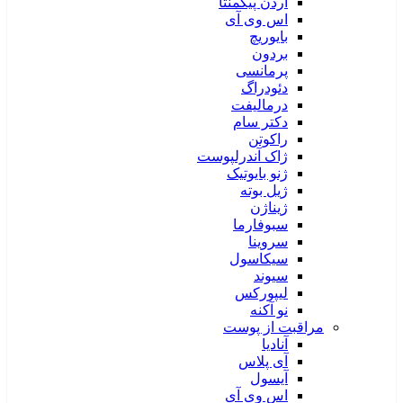
آردن پیگمنتا
اس وی آی
بایوریچ
بردون
پرمانسی
دئودراگ
درمالیفت
دکتر سام
راکوتن
ژاک آندرلپوست
ژنو بایوتیک
ژیل بوته
ژیناژن
سبوفارما
سروینا
سیکاسول
سیوند
لیپورکس
نو آکنه
مراقبت از پوست
آنادیا
آی پلاس
آیسول
اس وی آی