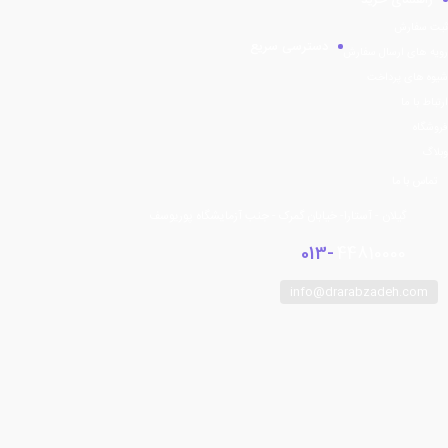
راهنمای خرید
ثبت سفارش
دسترسی سریع
رویه های ارسال سفارش
شیوه های پرداخت
ارتباط با ما
فروشگاه
وبلاگ
تماس با ما
گیلان - آستارا- خیابان گمرک - جنب آزمایشگاه پوریوسف
013-
44810000
info@drarabzadeh.com