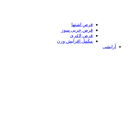
قرص اشتها
قرص چربی سوز
قرص لاغری
مکمل افزایش وزن
آرایشی