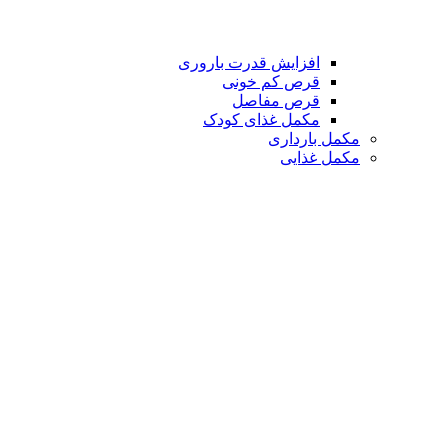
افزایش قدرت باروری
قرص کم خونی
قرص مفاصل
مکمل غذای کودک
مکمل بارداری
مکمل غذایی