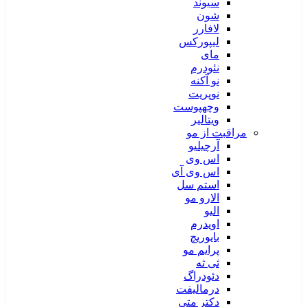
سیوند
شون
لافارر
لیپورکس
مای
نئودرم
نو آکنه
نوپریت
وچهپوست
ویتالیر
مراقبت از مو
آرچیلیو
اس وی
اس وی آی
استم سل
الارو مو
الیو
اویدرم
بایوریچ
پرایم مو
ثی ثه
دئودراگ
درمالیفت
دکتر متی