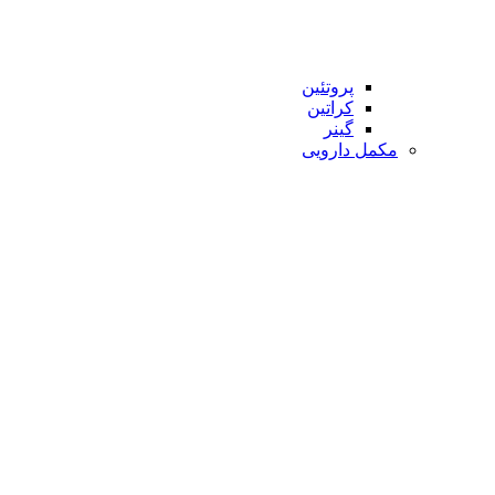
پروتئین
کراتین
گینر
مکمل دارویی