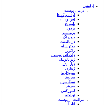
آرایشی
درمان پوست
آردن پیگمنتا
اس وی آی
بایوریچ
بردون
پرمانسی
دئودراگ
درمالیفت
دکتر سام
راکوتن
ژاک آندرلپوست
ژنو بایوتیک
ژیل بوته
ژیناژن
سبوفارما
سروینا
سیکاسول
سیوند
لیپورکس
نو آکنه
مراقبت از پوست
آنادیا