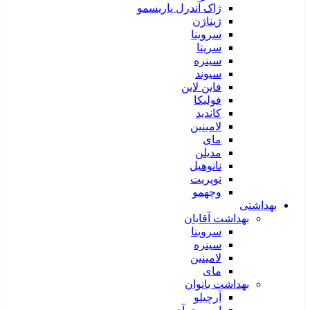
ژاک آندرل پاریسمو
ژیناژن
سروینا
سریتا
سینره
سیوند
فاین لاین
فولیکا
کاندید
لامینین
مای
مدیلن
نانوهیل
نوپریت
وچهمو
بهداشتی
بهداشت آقایان
سروینا
سینره
لامینین
مای
بهداشت بانوان
آرچیلو