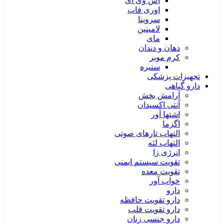
اس وی آی
اوری فاب
سروینا
لامینین
مای
دهان و دندان
کرم موبر
سنیره
تجهیزات پزشکی
دارو گیاهی
آرامش بخش
آنتی اکسیدان
اشتها آور
اگزما
التهاب تارهای صوتی
التهاب لثه
انرژی زا
تقویت سیستم ایمنی
تقویت معده
خواب آور
دارو
دارو تقویت حافظه
دارو تقویت قلب
دارو جنسی زنان