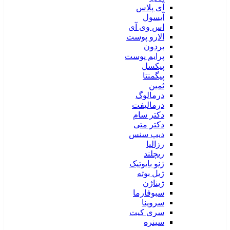
آی پلاس
آیسول
اس وی آی
الارو پوست
بردون
پرایم پوست
پیکسل
پیگمنتا
ثمین
درمالوگ
درمالیفت
دکتر سام
دکتر متی
دیپ سنس
رزالیا
ریچلند
ژنو بایوتیک
ژیل بوته
ژیناژن
سبوفارما
سروینا
سری کیت
سینره