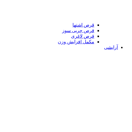
قرص اشتها
قرص چربی سوز
قرص لاغری
مکمل افزایش وزن
آرایشی