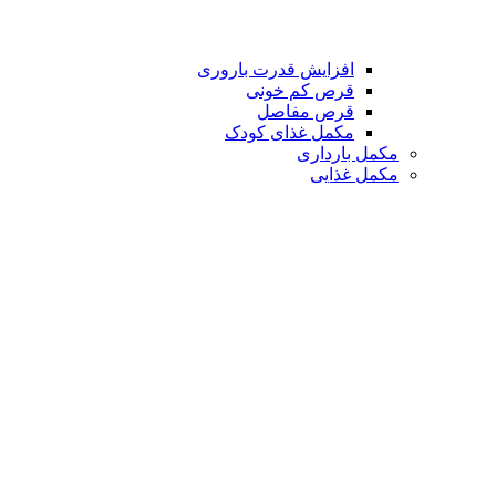
افزایش قدرت باروری
قرص کم خونی
قرص مفاصل
مکمل غذای کودک
مکمل بارداری
مکمل غذایی