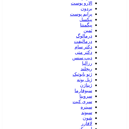
الارو پوست
بردون
پرایم پوست
پیکسل
پیگمنتا
ثمین
درمالوگ
درمالیفت
دکتر سام
دکتر متی
دیپ سنس
رزالیا
ریچلند
ژنو بایوتیک
ژیل بوته
ژیناژن
سبوفارما
سروینا
سری کیت
سینره
سیوند
شون
لافارر
لیپورکس