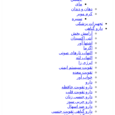
مای
دهان و دندان
کرم موبر
سنیره
تجهیزات پزشکی
دارو گیاهی
آرامش بخش
آنتی اکسیدان
اشتها آور
اگزما
التهاب تارهای صوتی
التهاب لثه
انرژی زا
تقویت سیستم ایمنی
تقویت معده
خواب آور
دارو
دارو تقویت حافظه
دارو تقویت قلب
دارو جنسی زنان
دارو چربی سوز
دارو ضد اسهال
دارو گیاهی تقویت جنسی