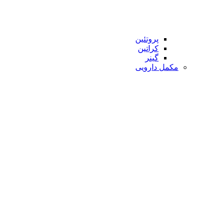
پروتئین
کراتین
گینر
مکمل دارویی