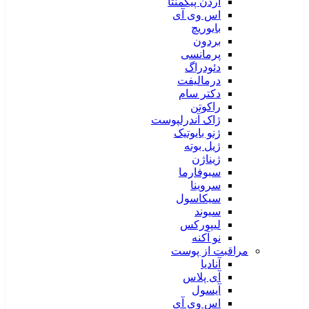
آردن پیگمنتا
اس وی آی
بایوریچ
بردون
پرمانسی
دئودراگ
درمالیفت
دکتر سام
راکوتن
ژاک آندرلپوست
ژنو بایوتیک
ژیل بوته
ژیناژن
سبوفارما
سروینا
سیکاسول
سیوند
لیپورکس
نو آکنه
مراقبت از پوست
آنادیا
آی پلاس
آیسول
اس وی آی