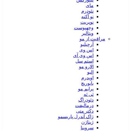
مای
نئودرم
نو آکنه
نوپریت
وچهپوست
ویتالیر
مراقبت از مو
آرچیلیو
اس وی
اس وی آی
استم سل
الارو مو
الیو
اویدرم
بایوریچ
پرایم مو
ثی ثه
دئودراگ
درمالیفت
دکتر متی
ژاک آندرل پاریسمو
ژیناژن
سروینا