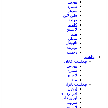
سریتا
سینره
سیوند
فاین لاین
فولیکا
کاندید
لامینین
مای
مدیلن
نانوهیل
نوپریت
وچهمو
بهداشتی
بهداشت آقایان
سروینا
سینره
لامینین
مای
بهداشت بانوان
آرچیلو
اس وی آی
اوری فاب
سروینا
لامینین