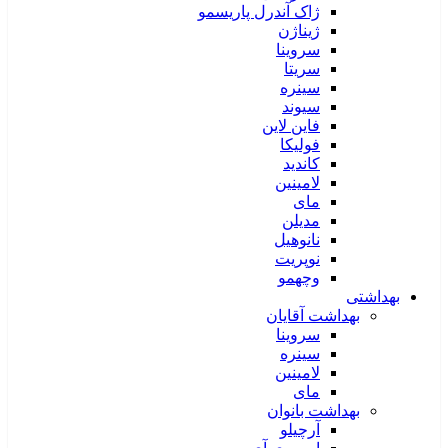
ژاک آندرل پاریسمو
ژیناژن
سروینا
سریتا
سینره
سیوند
فاین لاین
فولیکا
کاندید
لامینین
مای
مدیلن
نانوهیل
نوپریت
وچهمو
بهداشتی
بهداشت آقایان
سروینا
سینره
لامینین
مای
بهداشت بانوان
آرچیلو