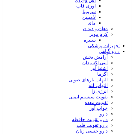
اس وی آی
اوری فاب
سروینا
لامینین
مای
دهان و دندان
کرم موبر
سنیره
تجهیزات پزشکی
دارو گیاهی
آرامش بخش
آنتی اکسیدان
اشتها آور
اگزما
التهاب تارهای صوتی
التهاب لثه
انرژی زا
تقویت سیستم ایمنی
تقویت معده
خواب آور
دارو
دارو تقویت حافظه
دارو تقویت قلب
دارو جنسی زنان