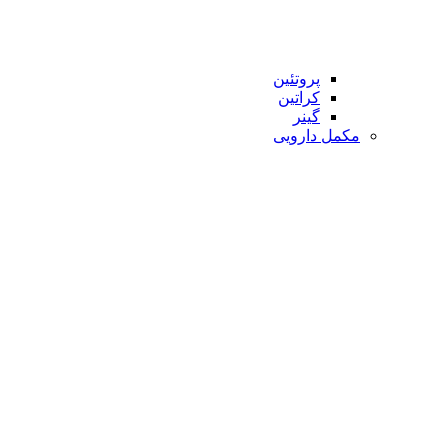
پروتئین
کراتین
گینر
مکمل دارویی