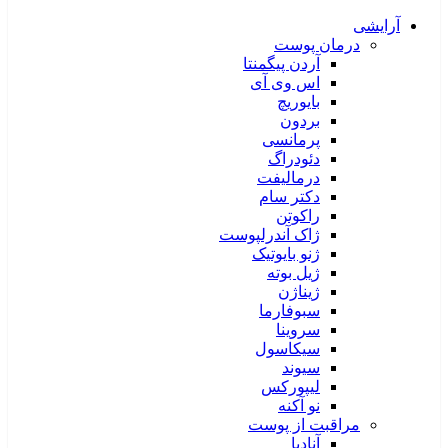
آرایشی
درمان پوست
آردن پیگمنتا
اس وی آی
بایوریچ
بردون
پرمانسی
دئودراگ
درمالیفت
دکتر سام
راکوتن
ژاک آندرلپوست
ژنو بایوتیک
ژیل بوته
ژیناژن
سبوفارما
سروینا
سیکاسول
سیوند
لیپورکس
نو آکنه
مراقبت از پوست
آنادیا