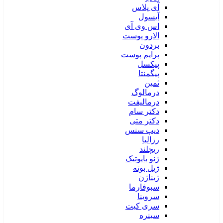
آی پلاس
آیسول
اس وی آی
الارو پوست
بردون
پرایم پوست
پیکسل
پیگمنتا
ثمین
درمالوگ
درمالیفت
دکتر سام
دکتر متی
دیپ سنس
رزالیا
ریچلند
ژنو بایوتیک
ژیل بوته
ژیناژن
سبوفارما
سروینا
سری کیت
سینره