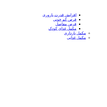
افزایش قدرت باروری
قرص کم خونی
قرص مفاصل
مکمل غذای کودک
مکمل بارداری
مکمل غذایی