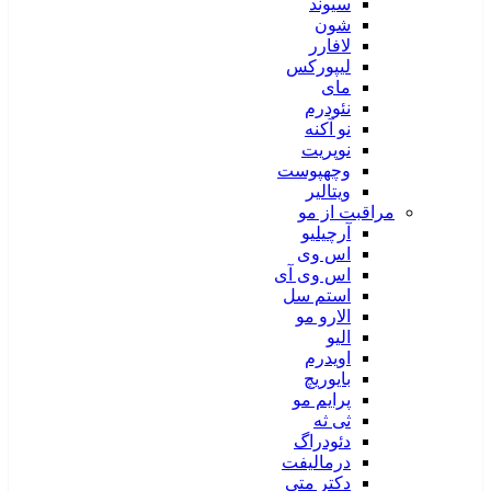
سیوند
شون
لافارر
لیپورکس
مای
نئودرم
نو آکنه
نوپریت
وچهپوست
ویتالیر
مراقبت از مو
آرچیلیو
اس وی
اس وی آی
استم سل
الارو مو
الیو
اویدرم
بایوریچ
پرایم مو
ثی ثه
دئودراگ
درمالیفت
دکتر متی