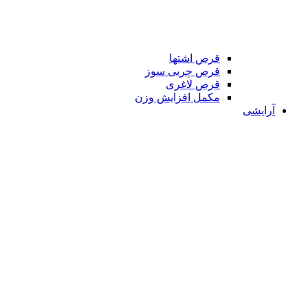
قرص اشتها
قرص چربی سوز
قرص لاغری
مکمل افزایش وزن
آرایشی