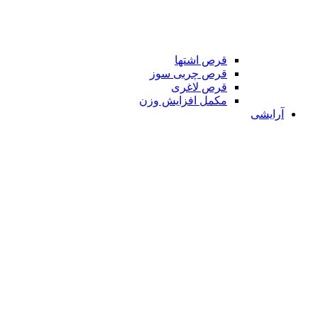
قرص اشتها
قرص چربی سوز
قرص لاغری
مکمل افزایش وزن
آرایشی