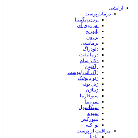
آرایشی
درمان پوست
آردن پیگمنتا
اس وی آی
بایوریچ
بردون
پرمانسی
دئودراگ
درمالیفت
دکتر سام
راکوتن
ژاک آندرلپوست
ژنو بایوتیک
ژیل بوته
ژیناژن
سبوفارما
سروینا
سیکاسول
سیوند
لیپورکس
نو آکنه
مراقبت از پوست
آنادیا