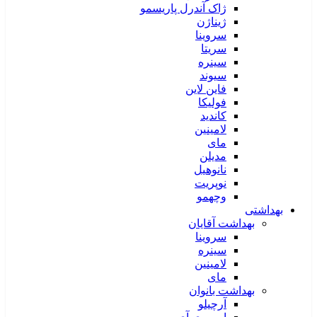
ژاک آندرل پاریسمو
ژیناژن
سروینا
سریتا
سینره
سیوند
فاین لاین
فولیکا
کاندید
لامینین
مای
مدیلن
نانوهیل
نوپریت
وچهمو
بهداشتی
بهداشت آقایان
سروینا
سینره
لامینین
مای
بهداشت بانوان
آرچیلو