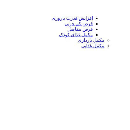
افزایش قدرت باروری
قرص کم خونی
قرص مفاصل
مکمل غذای کودک
مکمل بارداری
مکمل غذایی