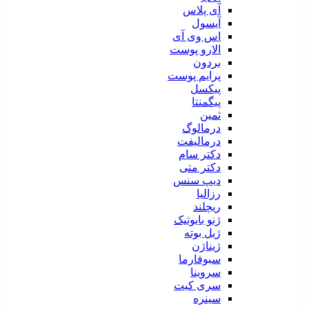
آی پلاس
آیسول
اس وی آی
الارو پوست
بردون
پرایم پوست
پیکسل
پیگمنتا
ثمین
درمالوگ
درمالیفت
دکتر سام
دکتر متی
دیپ سنس
رزالیا
ریچلند
ژنو بایوتیک
ژیل بوته
ژیناژن
سبوفارما
سروینا
سری کیت
سینره