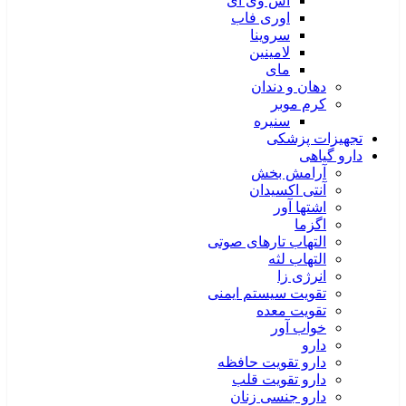
اس وی آی
اوری فاب
سروینا
لامینین
مای
دهان و دندان
کرم موبر
سنیره
تجهیزات پزشکی
دارو گیاهی
آرامش بخش
آنتی اکسیدان
اشتها آور
اگزما
التهاب تارهای صوتی
التهاب لثه
انرژی زا
تقویت سیستم ایمنی
تقویت معده
خواب آور
دارو
دارو تقویت حافظه
دارو تقویت قلب
دارو جنسی زنان