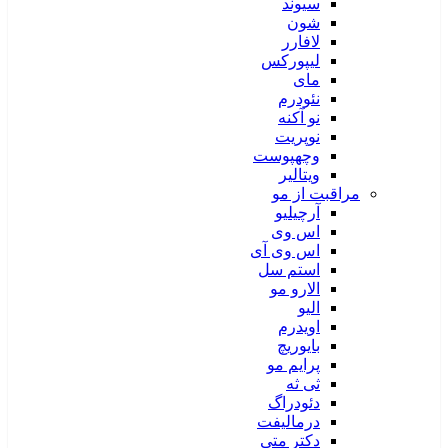
سیوند
شون
لافارر
لیپورکس
مای
نئودرم
نو آکنه
نوپریت
وچهپوست
ویتالیر
مراقبت از مو
آرچیلیو
اس وی
اس وی آی
استم سل
الارو مو
الیو
اویدرم
بایوریچ
پرایم مو
ثی ثه
دئودراگ
درمالیفت
دکتر متی