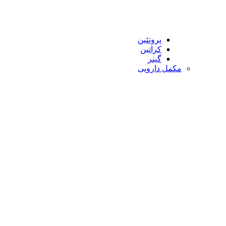
پروتئین
کراتین
گینر
مکمل دارویی