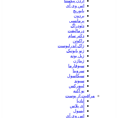
آردن پیگمنتا
اس وی آی
بایوریچ
بردون
پرمانسی
دئودراگ
درمالیفت
دکتر سام
راکوتن
ژاک آندرلپوست
ژنو بایوتیک
ژیل بوته
ژیناژن
سبوفارما
سروینا
سیکاسول
سیوند
لیپورکس
نو آکنه
مراقبت از پوست
آنادیا
آی پلاس
آیسول
اس وی آی