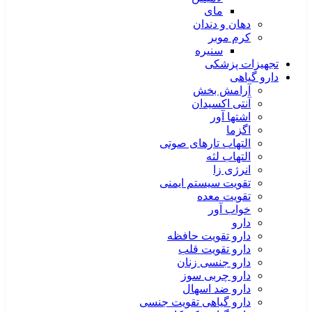
مای
دهان و دندان
کرم موبر
سنیره
تجهیزات پزشکی
دارو گیاهی
آرامش بخش
آنتی اکسیدان
اشتها آور
اگزما
التهاب تارهای صوتی
التهاب لثه
انرژی زا
تقویت سیستم ایمنی
تقویت معده
خواب آور
دارو
دارو تقویت حافظه
دارو تقویت قلب
دارو جنسی زنان
دارو چربی سوز
دارو ضد اسهال
دارو گیاهی تقویت جنسی