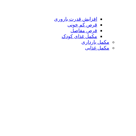
افزایش قدرت باروری
قرص کم خونی
قرص مفاصل
مکمل غذای کودک
مکمل بارداری
مکمل غذایی