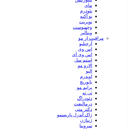
مای
نئودرم
نو آکنه
نوپریت
وچهپوست
ویتالیر
مراقبت از مو
آرچیلیو
اس وی
اس وی آی
استم سل
الارو مو
الیو
اویدرم
بایوریچ
پرایم مو
ثی ثه
دئودراگ
درمالیفت
دکتر متی
ژاک آندرل پاریسمو
ژیناژن
سروینا