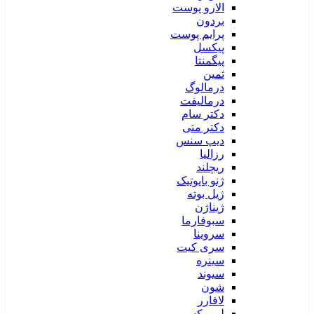
الارو پوست
بردون
پرایم پوست
پیکسل
پیگمنتا
ثمین
درمالوگ
درمالیفت
دکتر سام
دکتر متی
دیپ سنس
رزالیا
ریچلند
ژنو بایوتیک
ژیل بوته
ژیناژن
سبوفارما
سروینا
سری کیت
سینره
سیوند
شون
لافارر
لیپورکس