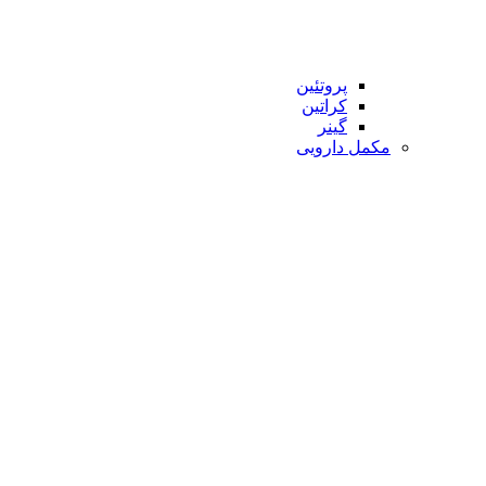
پروتئین
کراتین
گینر
مکمل دارویی