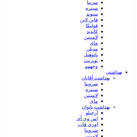
سریتا
سینره
سیوند
فاین لاین
فولیکا
کاندید
لامینین
مای
مدیلن
نانوهیل
نوپریت
وچهمو
بهداشتی
بهداشت آقایان
سروینا
سینره
لامینین
مای
بهداشت بانوان
آرچیلو
اس وی آی
اوری فاب
سروینا
لامینین