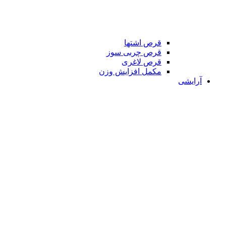
قرص اشتها
قرص چربی سوز
قرص لاغری
مکمل افزایش وزن
آرایشی