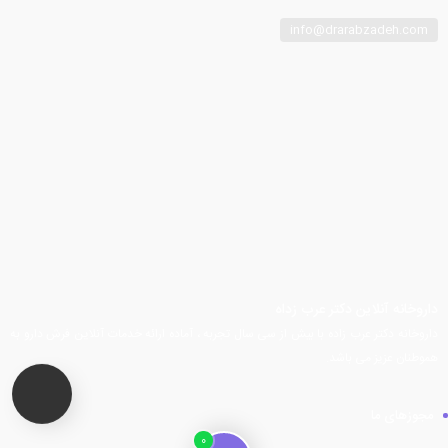
info@drarabzadeh.com
فیسبوک
توییتر
اینستاگرام
تلگرام
یوتیوب
آپارات
داروخانه آنلاین دکتر عرب زداه
داروخانه دکتر عرب زاده با بیش از سی سال تجربه ، آماده ارائه خدمات آنلاین فرش دارو به
هموطنان عزیز می باشد.
مجوزهای ما
0