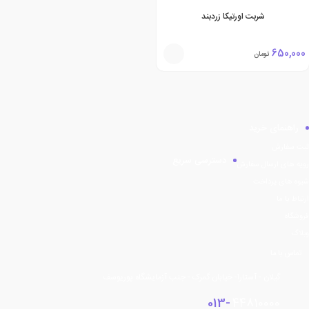
شربت اورتیکا زردبند
650,000
تومان
راهنمای خرید
ثبت سفارش
دسترسی سریع
رویه های ارسال سفارش
شیوه های پرداخت
ارتباط با ما
فروشگاه
وبلاگ
تماس با ما
گیلان - آستارا- خیابان گمرک - جنب آزمایشگاه پوریوسف
013-
44810000