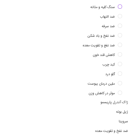
سنگ کلیه و مثانه
ضد التهاب
ضد سرفه
ضد نفخ و باد شکن
ضد نفغ و تقویت معده
کاهش قند خون
کبد چرب
گلو درد
ملین درمان یبوست
موثر در کاهش وزن
ژاک آندرل پاریسمو
ژیل بوته
سروینا
ضد نفخ و تقویت معده