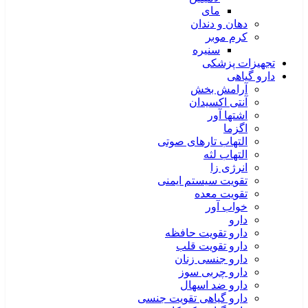
مای
دهان و دندان
کرم موبر
سنیره
تجهیزات پزشکی
دارو گیاهی
آرامش بخش
آنتی اکسیدان
اشتها آور
اگزما
التهاب تارهای صوتی
التهاب لثه
انرژی زا
تقویت سیستم ایمنی
تقویت معده
خواب آور
دارو
دارو تقویت حافظه
دارو تقویت قلب
دارو جنسی زنان
دارو چربی سوز
دارو ضد اسهال
دارو گیاهی تقویت جنسی