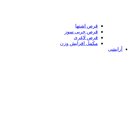
قرص اشتها
قرص چربی سوز
قرص لاغری
مکمل افزایش وزن
آرایشی