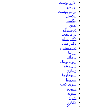
الارو پوست
بردون
پرایم پوست
پیکسل
پیگمنتا
ثمین
درمالوگ
درمالیفت
دکتر سام
دکتر متی
دیپ سنس
رزالیا
ریچلند
ژنو بایوتیک
ژیل بوته
ژیناژن
سبوفارما
سروینا
سری کیت
سینره
سیوند
شون
لافارر
لیپورکس