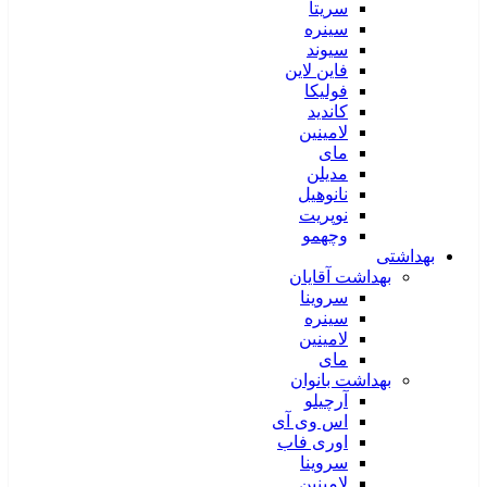
سریتا
سینره
سیوند
فاین لاین
فولیکا
کاندید
لامینین
مای
مدیلن
نانوهیل
نوپریت
وچهمو
بهداشتی
بهداشت آقایان
سروینا
سینره
لامینین
مای
بهداشت بانوان
آرچیلو
اس وی آی
اوری فاب
سروینا
لامینین