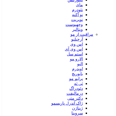
مای
نئودرم
نو آکنه
نوپریت
وچهپوست
ویتالیر
مراقبت از مو
آرچیلیو
اس وی
اس وی آی
استم سل
الارو مو
الیو
اویدرم
بایوریچ
پرایم مو
ثی ثه
دئودراگ
درمالیفت
دکتر متی
ژاک آندرل پاریسمو
ژیناژن
سروینا