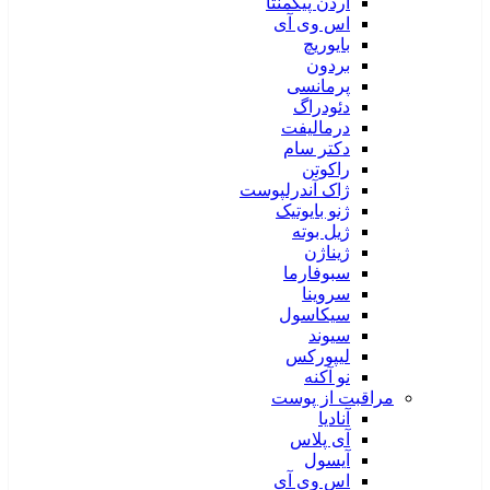
آردن پیگمنتا
اس وی آی
بایوریچ
بردون
پرمانسی
دئودراگ
درمالیفت
دکتر سام
راکوتن
ژاک آندرلپوست
ژنو بایوتیک
ژیل بوته
ژیناژن
سبوفارما
سروینا
سیکاسول
سیوند
لیپورکس
نو آکنه
مراقبت از پوست
آنادیا
آی پلاس
آیسول
اس وی آی