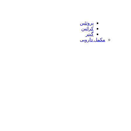
پروتئین
کراتین
گینر
مکمل دارویی