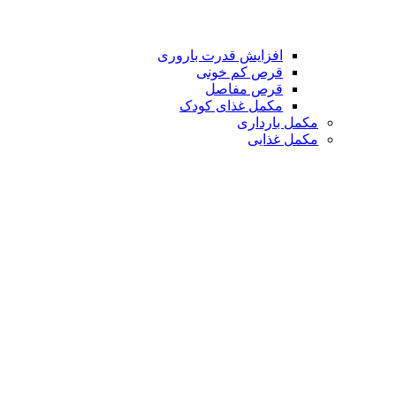
افزایش قدرت باروری
قرص کم خونی
قرص مفاصل
مکمل غذای کودک
مکمل بارداری
مکمل غذایی