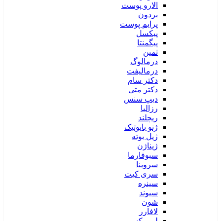
الارو پوست
بردون
پرایم پوست
پیکسل
پیگمنتا
ثمین
درمالوگ
درمالیفت
دکتر سام
دکتر متی
دیپ سنس
رزالیا
ریچلند
ژنو بایوتیک
ژیل بوته
ژیناژن
سبوفارما
سروینا
سری کیت
سینره
سیوند
شون
لافارر
لیپورکس