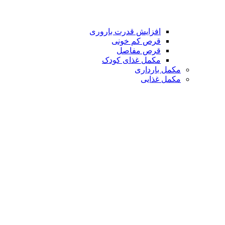
افزایش قدرت باروری
قرص کم خونی
قرص مفاصل
مکمل غذای کودک
مکمل بارداری
مکمل غذایی