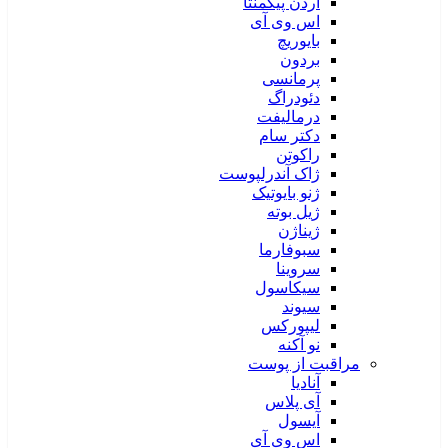
آردن پیگمنتا
اس وی آی
بایوریچ
بردون
پرمانسی
دئودراگ
درمالیفت
دکتر سام
راکوتن
ژاک آندرلپوست
ژنو بایوتیک
ژیل بوته
ژیناژن
سبوفارما
سروینا
سیکاسول
سیوند
لیپورکس
نو آکنه
مراقبت از پوست
آنادیا
آی پلاس
آیسول
اس وی آی