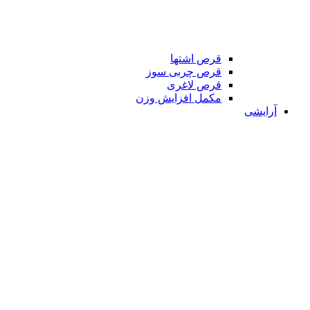
قرص اشتها
قرص چربی سوز
قرص لاغری
مکمل افزایش وزن
آرایشی