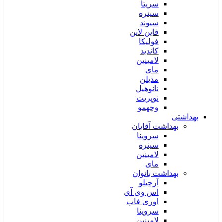
سریتا
سینره
سیوند
فاین لاین
فولیکا
کاندید
لامینین
مای
مدیلن
نانوهیل
نوپریت
وچهمو
بهداشتی
بهداشت آقایان
سروینا
سینره
لامینین
مای
بهداشت بانوان
آرچیلو
اس وی آی
اوری فاب
سروینا
لامینین