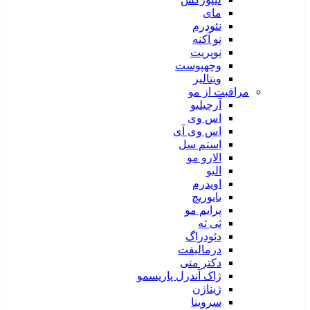
مای
نئودرم
نو آکنه
نوپریت
وچهپوست
ویتالیر
مراقبت از مو
آرچیلیو
اس وی
اس وی آی
استم سل
الارو مو
الیو
اویدرم
بایوریچ
پرایم مو
ثی ثه
دئودراگ
درمالیفت
دکتر متی
ژاک آندرل پاریسمو
ژیناژن
سروینا