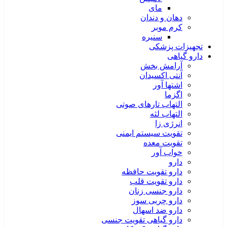
مای
دهان و دندان
کرم موبر
سنیره
تجهیزات پزشکی
دارو گیاهی
آرامش بخش
آنتی اکسیدان
اشتها آور
اگزما
التهاب تارهای صوتی
التهاب لثه
انرژی زا
تقویت سیستم ایمنی
تقویت معده
خواب آور
دارو
دارو تقویت حافظه
دارو تقویت قلب
دارو جنسی زنان
دارو چربی سوز
دارو ضد اسهال
دارو گیاهی تقویت جنسی