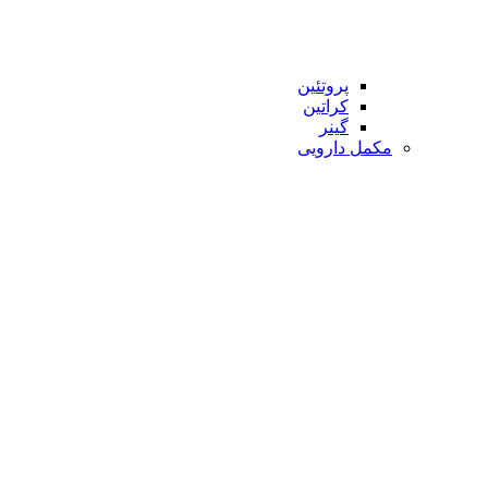
پروتئین
کراتین
گینر
مکمل دارویی