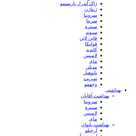
ژاک آندرل پاریسمو
ژیناژن
سروینا
سریتا
سینره
سیوند
فاین لاین
فولیکا
کاندید
لامینین
مای
مدیلن
نانوهیل
نوپریت
وچهمو
بهداشتی
بهداشت آقایان
سروینا
سینره
لامینین
مای
بهداشت بانوان
آرچیلو