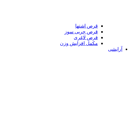
قرص اشتها
قرص چربی سوز
قرص لاغری
مکمل افزایش وزن
آرایشی