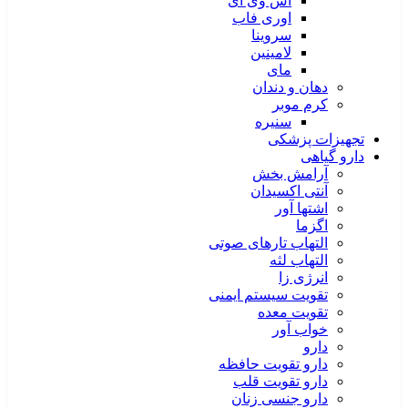
اس وی آی
اوری فاب
سروینا
لامینین
مای
دهان و دندان
کرم موبر
سنیره
تجهیزات پزشکی
دارو گیاهی
آرامش بخش
آنتی اکسیدان
اشتها آور
اگزما
التهاب تارهای صوتی
التهاب لثه
انرژی زا
تقویت سیستم ایمنی
تقویت معده
خواب آور
دارو
دارو تقویت حافظه
دارو تقویت قلب
دارو جنسی زنان