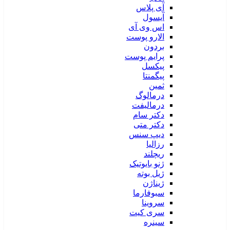
آی پلاس
آیسول
اس وی آی
الارو پوست
بردون
پرایم پوست
پیکسل
پیگمنتا
ثمین
درمالوگ
درمالیفت
دکتر سام
دکتر متی
دیپ سنس
رزالیا
ریچلند
ژنو بایوتیک
ژیل بوته
ژیناژن
سبوفارما
سروینا
سری کیت
سینره