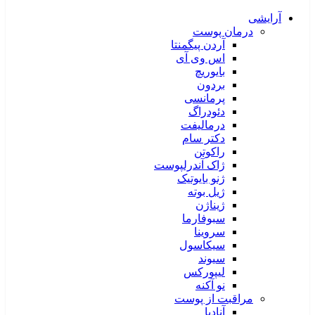
آرایشی
درمان پوست
آردن پیگمنتا
اس وی آی
بایوریچ
بردون
پرمانسی
دئودراگ
درمالیفت
دکتر سام
راکوتن
ژاک آندرلپوست
ژنو بایوتیک
ژیل بوته
ژیناژن
سبوفارما
سروینا
سیکاسول
سیوند
لیپورکس
نو آکنه
مراقبت از پوست
آنادیا