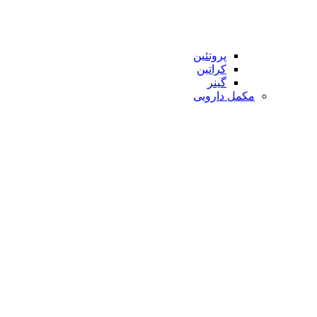
پروتئین
کراتین
گینر
مکمل دارویی