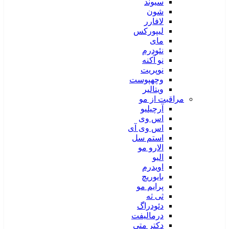
سیوند
شون
لافارر
لیپورکس
مای
نئودرم
نو آکنه
نوپریت
وچهپوست
ویتالیر
مراقبت از مو
آرچیلیو
اس وی
اس وی آی
استم سل
الارو مو
الیو
اویدرم
بایوریچ
پرایم مو
ثی ثه
دئودراگ
درمالیفت
دکتر متی