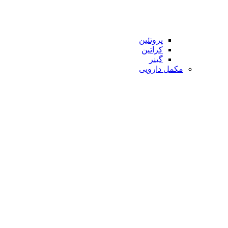
پروتئین
کراتین
گینر
مکمل دارویی