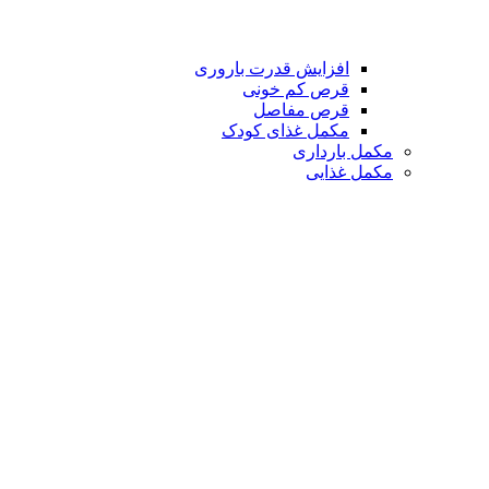
افزایش قدرت باروری
قرص کم خونی
قرص مفاصل
مکمل غذای کودک
مکمل بارداری
مکمل غذایی