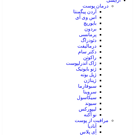
آرایشی
درمان پوست
آردن پیگمنتا
اس وی آی
بایوریچ
بردون
پرمانسی
دئودراگ
درمالیفت
دکتر سام
راکوتن
ژاک آندرلپوست
ژنو بایوتیک
ژیل بوته
ژیناژن
سبوفارما
سروینا
سیکاسول
سیوند
لیپورکس
نو آکنه
مراقبت از پوست
آنادیا
آی پلاس