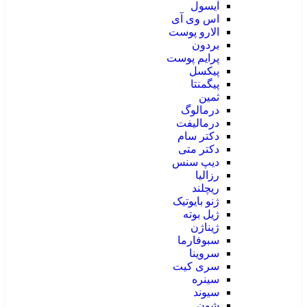
آیسول
اس وی آی
الارو پوست
بردون
پرایم پوست
پیکسل
پیگمنتا
ثمین
درمالوگ
درمالیفت
دکتر سام
دکتر متی
دیپ سنس
رزالیا
ریچلند
ژنو بایوتیک
ژیل بوته
ژیناژن
سبوفارما
سروینا
سری کیت
سینره
سیوند
شون