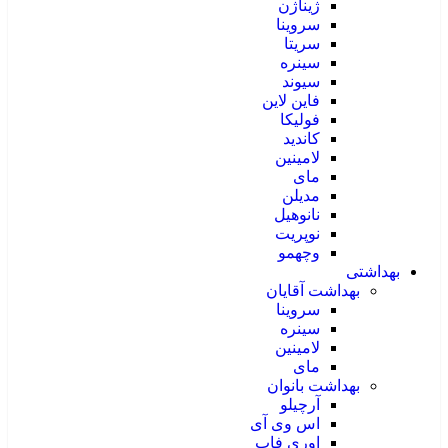
ژیناژن
سروینا
سریتا
سینره
سیوند
فاین لاین
فولیکا
کاندید
لامینین
مای
مدیلن
نانوهیل
نوپریت
وچهمو
بهداشتی
بهداشت آقایان
سروینا
سینره
لامینین
مای
بهداشت بانوان
آرچیلو
اس وی آی
اوری فاب