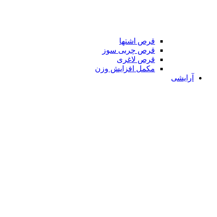
قرص اشتها
قرص چربی سوز
قرص لاغری
مکمل افزایش وزن
آرایشی