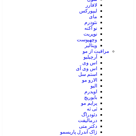
لافارر
لیپورکس
مای
نئودرم
نو آکنه
نوپریت
وچهپوست
ویتالیر
مراقبت از مو
آرچیلیو
اس وی
اس وی آی
استم سل
الارو مو
الیو
اویدرم
بایوریچ
پرایم مو
ثی ثه
دئودراگ
درمالیفت
دکتر متی
ژاک آندرل پاریسمو