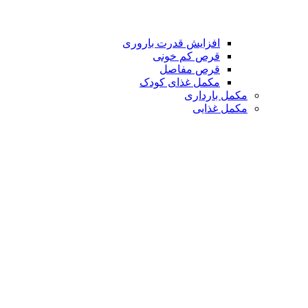
افزایش قدرت باروری
قرص کم خونی
قرص مفاصل
مکمل غذای کودک
مکمل بارداری
مکمل غذایی