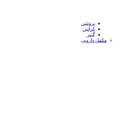
پروتئین
کراتین
گینر
مکمل دارویی