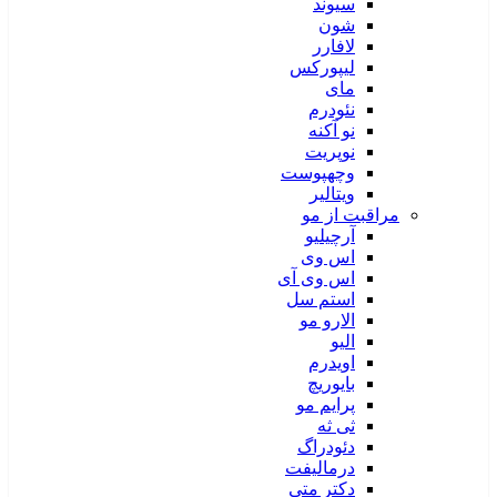
سیوند
شون
لافارر
لیپورکس
مای
نئودرم
نو آکنه
نوپریت
وچهپوست
ویتالیر
مراقبت از مو
آرچیلیو
اس وی
اس وی آی
استم سل
الارو مو
الیو
اویدرم
بایوریچ
پرایم مو
ثی ثه
دئودراگ
درمالیفت
دکتر متی