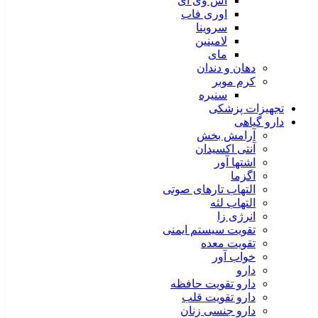
اس وی آی
اوری فاب
سروینا
لامینین
مای
دهان و دندان
کرم موبر
سنیره
تجهیزات پزشکی
دارو گیاهی
آرامش بخش
آنتی اکسیدان
اشتها آور
اگزما
التهاب تارهای صوتی
التهاب لثه
انرژی زا
تقویت سیستم ایمنی
تقویت معده
خواب آور
دارو
دارو تقویت حافظه
دارو تقویت قلب
دارو جنسی زنان