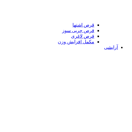
قرص اشتها
قرص چربی سوز
قرص لاغری
مکمل افزایش وزن
آرایشی