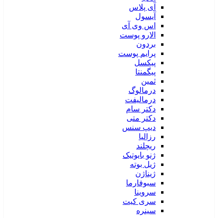
آی پلاس
آیسول
اس وی آی
الارو پوست
بردون
پرایم پوست
پیکسل
پیگمنتا
ثمین
درمالوگ
درمالیفت
دکتر سام
دکتر متی
دیپ سنس
رزالیا
ریچلند
ژنو بایوتیک
ژیل بوته
ژیناژن
سبوفارما
سروینا
سری کیت
سینره