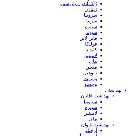
ژاک آندرل پاریسمو
ژیناژن
سروینا
سریتا
سینره
سیوند
فاین لاین
فولیکا
کاندید
لامینین
مای
مدیلن
نانوهیل
نوپریت
وچهمو
بهداشتی
بهداشت آقایان
سروینا
سینره
لامینین
مای
بهداشت بانوان
آرچیلو