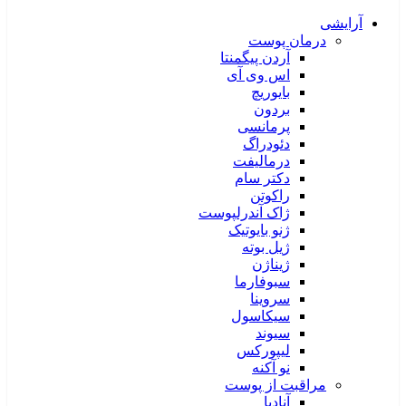
آرایشی
درمان پوست
آردن پیگمنتا
اس وی آی
بایوریچ
بردون
پرمانسی
دئودراگ
درمالیفت
دکتر سام
راکوتن
ژاک آندرلپوست
ژنو بایوتیک
ژیل بوته
ژیناژن
سبوفارما
سروینا
سیکاسول
سیوند
لیپورکس
نو آکنه
مراقبت از پوست
آنادیا