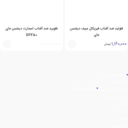
فلوئید ضد آفتاب فیزیکال سیف دیفنس
فلویید ضد آفتاب اسمارت دیفنس مای
مای
SPF50
1,160,000
تومان
راهنمای خرید
ثبت سفارش
دسترسی سریع
رویه های ارسال سفارش
شیوه های پرداخت
ارتباط با ما
فروشگاه
وبلاگ
تماس با ما