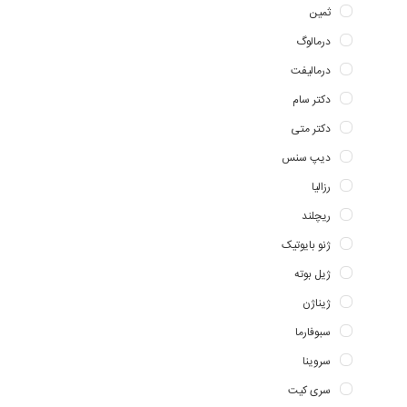
ثمین
درمالوگ
درمالیفت
دکتر سام
دکتر متی
دیپ سنس
رزالیا
ریچلند
ژنو بایوتیک
ژیل بوته
ژیناژن
سبوفارما
سروینا
سری کیت