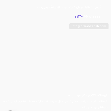
گیلان - آستارا- خیابان گمرک - جنب آزمایشگاه پوریوسف
013-
44810000
info@drarabzadeh.com
فیسبوک
توییتر
اینستاگرام
تلگرام
یوتیوب
آپارات
داروخانه آنلاین دکتر عرب زداه
داروخانه دکتر عرب زاده با بیش از سی سال تجربه ، آماده ارائه خدمات آنلاین فرش دارو به
هموطنان عزیز می باشد.