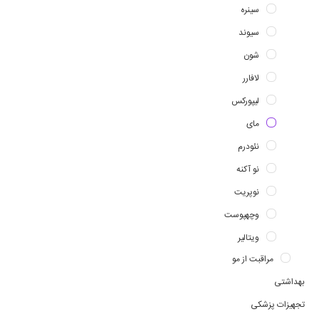
سینره
سیوند
شون
لافارر
لیپورکس
مای
نئودرم
نو آکنه
نوپریت
وچهپوست
ویتالیر
مراقبت از مو
بهداشتی
تجهیزات پزشکی