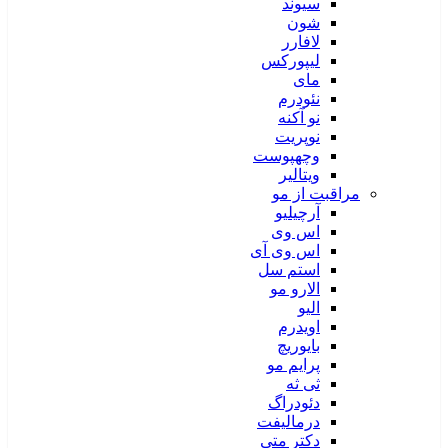
سیوند
شون
لافارر
لیپورکس
مای
نئودرم
نو آکنه
نوپریت
وچهپوست
ویتالیر
مراقبت از مو
آرچیلیو
اس وی
اس وی آی
استم سل
الارو مو
الیو
اویدرم
بایوریچ
پرایم مو
ثی ثه
دئودراگ
درمالیفت
دکتر متی