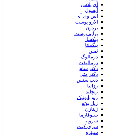
آی پلاس
آیسول
اس وی آی
الارو پوست
بردون
پرایم پوست
پیکسل
پیگمنتا
ثمین
درمالوگ
درمالیفت
دکتر سام
دکتر متی
دیپ سنس
رزالیا
ریچلند
ژنو بایوتیک
ژیل بوته
ژیناژن
سبوفارما
سروینا
سری کیت
سینره