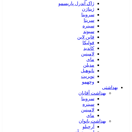
ژاک آندرل پاریسمو
ژیناژن
سروینا
سریتا
سینره
سیوند
فاین لاین
فولیکا
کاندید
لامینین
مای
مدیلن
نانوهیل
نوپریت
وچهمو
بهداشتی
بهداشت آقایان
سروینا
سینره
لامینین
مای
بهداشت بانوان
آرچیلو