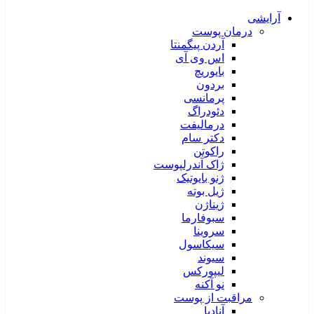
آرایشی
درمان پوست
آردن پیگمنتا
اس وی آی
بایوریچ
بردون
پرمانسی
دئودراگ
درمالیفت
دکتر سام
راکوتن
ژاک آندرلپوست
ژنو بایوتیک
ژیل بوته
ژیناژن
سبوفارما
سروینا
سیکاسول
سیوند
لیپورکس
نو آکنه
مراقبت از پوست
آنادیا