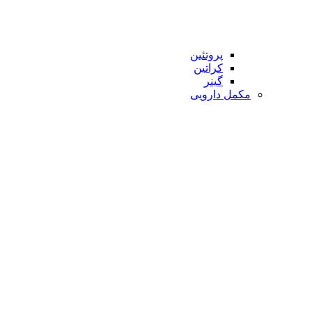
پروتئین
کراتین
گینر
مکمل دارویی