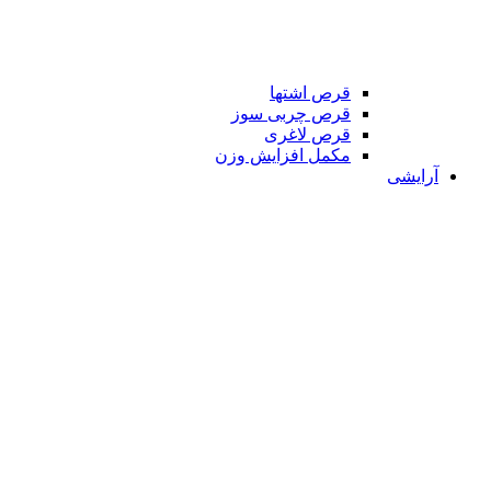
قرص اشتها
قرص چربی سوز
قرص لاغری
مکمل افزایش وزن
آرایشی