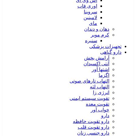
اس وی آی
اوری فاب
سروینا
لامینین
مای
دهان و دندان
کرم موبر
سنیره
تجهیزات پزشکی
دارو گیاهی
آرامش بخش
آنتی اکسیدان
اشتها آور
اگزما
التهاب تارهای صوتی
التهاب لثه
انرژی زا
تقویت سیستم ایمنی
تقویت معده
خواب آور
دارو
دارو تقویت حافظه
دارو تقویت قلب
دارو جنسی زنان