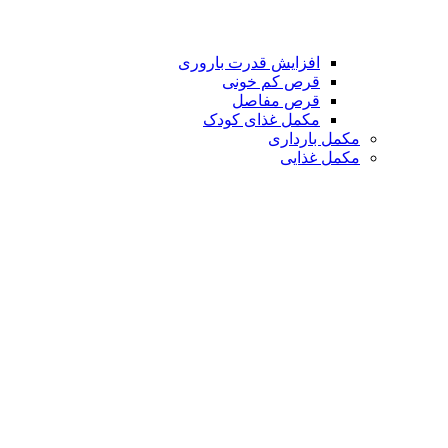
افزایش قدرت باروری
قرص کم خونی
قرص مفاصل
مکمل غذای کودک
مکمل بارداری
مکمل غذایی