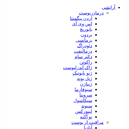
آرایشی
درمان پوست
آردن پیگمنتا
اس وی آی
بایوریچ
بردون
پرمانسی
دئودراگ
درمالیفت
دکتر سام
راکوتن
ژاک آندرلپوست
ژنو بایوتیک
ژیل بوته
ژیناژن
سبوفارما
سروینا
سیکاسول
سیوند
لیپورکس
نو آکنه
مراقبت از پوست
آنادیا