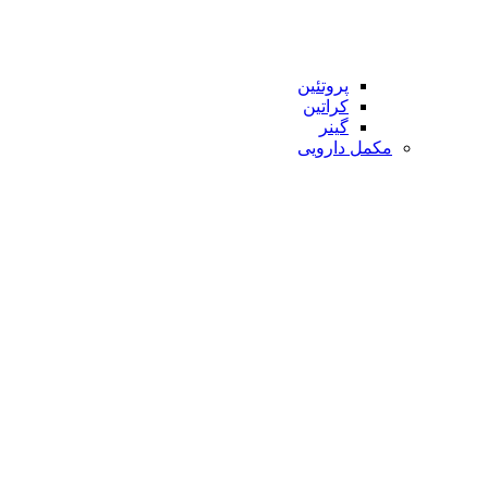
پروتئین
کراتین
گینر
مکمل دارویی