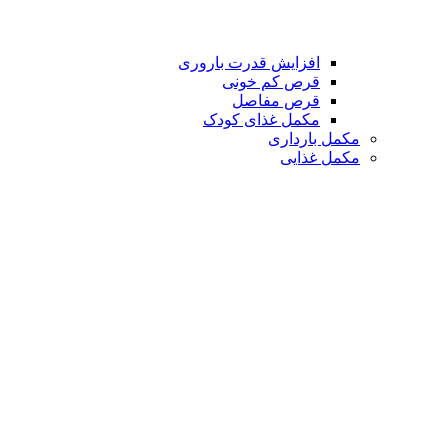
افزایش قدرت باروری
قرص کم خونی
قرص مفاصل
مکمل غذای کودک
مکمل بارداری
مکمل غذایی