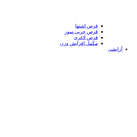
قرص اشتها
قرص چربی سوز
قرص لاغری
مکمل افزایش وزن
آرایشی