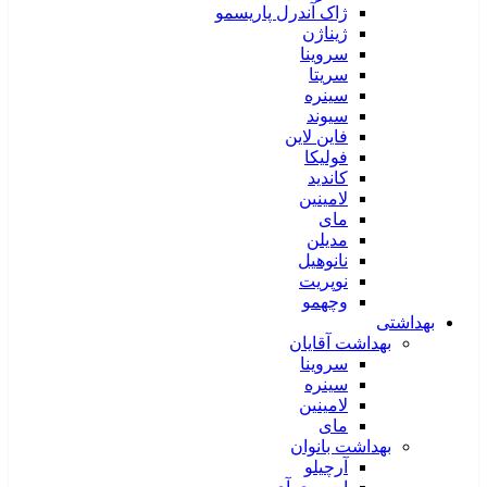
ژاک آندرل پاریسمو
ژیناژن
سروینا
سریتا
سینره
سیوند
فاین لاین
فولیکا
کاندید
لامینین
مای
مدیلن
نانوهیل
نوپریت
وچهمو
بهداشتی
بهداشت آقایان
سروینا
سینره
لامینین
مای
بهداشت بانوان
آرچیلو