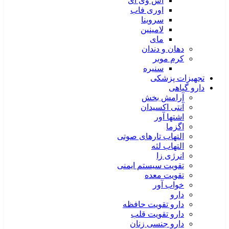
اس وی آی
اوری فاب
سروینا
لامینین
مای
دهان و دندان
کرم موبر
سنیره
تجهیزات پزشکی
دارو گیاهی
آرامش بخش
آنتی اکسیدان
اشتها آور
اگزما
التهاب تارهای صوتی
التهاب لثه
انرژی زا
تقویت سیستم ایمنی
تقویت معده
خواب آور
دارو
دارو تقویت حافظه
دارو تقویت قلب
دارو جنسی زنان