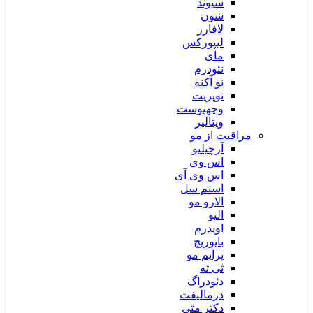
سیوند
شون
لافارر
لیپورکس
مای
نئودرم
نو آکنه
نوپریت
وچهپوست
ویتالیر
مراقبت از مو
آرچیلیو
اس وی
اس وی آی
استم سل
الارو مو
الیو
اویدرم
بایوریچ
پرایم مو
ثی ثه
دئودراگ
درمالیفت
دکتر متی