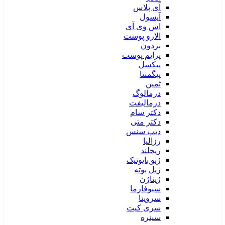
آی پلاس
آیسول
اس وی آی
الارو پوست
بردون
پرایم پوست
پیکسل
پیگمنتا
ثمین
درمالوگ
درمالیفت
دکتر سام
دکتر متی
دیپ سنس
رزالیا
ریچلند
ژنو بایوتیک
ژیل بوته
ژیناژن
سبوفارما
سروینا
سری کیت
سینره