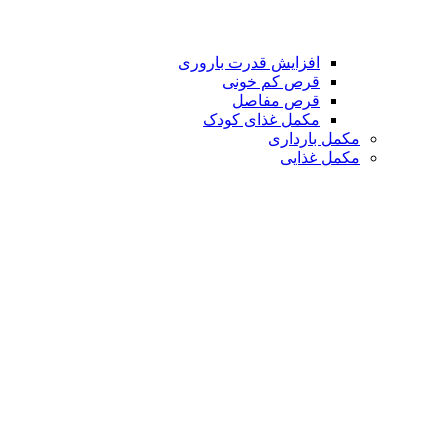
افزایش قدرت باروری
قرص کم خونی
قرص مفاصل
مکمل غذای کودک
مکمل بارداری
مکمل غذایی