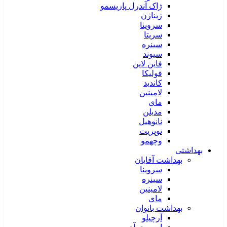
ژاک آندرل پاریسمو
ژیناژن
سروینا
سریتا
سینره
سیوند
فاین لاین
فولیکا
کاندید
لامینین
مای
مدیلن
نانوهیل
نوپریت
وچهمو
بهداشتی
بهداشت آقایان
سروینا
سینره
لامینین
مای
بهداشت بانوان
آرچیلو