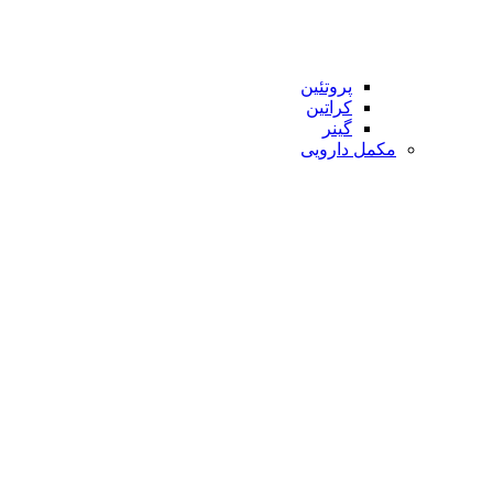
پروتئین
کراتین
گینر
مکمل دارویی