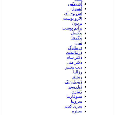
آی پلاس
آیسول
اس وی آی
الارو پوست
بردون
پرایم پوست
پیکسل
پیگمنتا
ثمین
درمالوگ
درمالیفت
دکتر سام
دکتر متی
دیپ سنس
رزالیا
ریچلند
ژنو بایوتیک
ژیل بوته
ژیناژن
سبوفارما
سروینا
سری کیت
سینره