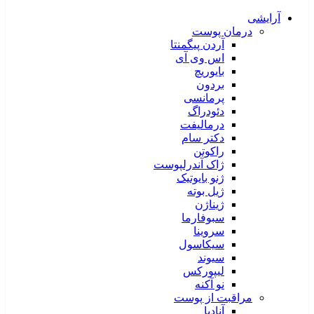
آرایشی
درمان پوست
آردن پیگمنتا
اس وی آی
بایوریچ
بردون
پرمانسی
دئودراگ
درمالیفت
دکتر سام
راکوتن
ژاک آندرلپوست
ژنو بایوتیک
ژیل بوته
ژیناژن
سبوفارما
سروینا
سیکاسول
سیوند
لیپورکس
نو آکنه
مراقبت از پوست
آنادیا