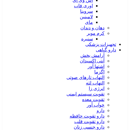
اس وی آی
اوری فاب
سروینا
لامینین
مای
دهان و دندان
کرم موبر
سنیره
تجهیزات پزشکی
دارو گیاهی
آرامش بخش
آنتی اکسیدان
اشتها آور
اگزما
التهاب تارهای صوتی
التهاب لثه
انرژی زا
تقویت سیستم ایمنی
تقویت معده
خواب آور
دارو
دارو تقویت حافظه
دارو تقویت قلب
دارو جنسی زنان