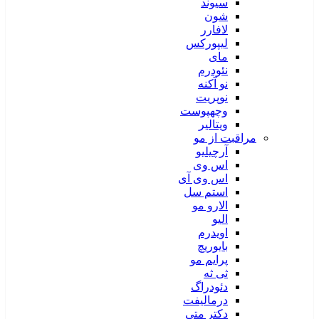
سیوند
شون
لافارر
لیپورکس
مای
نئودرم
نو آکنه
نوپریت
وچهپوست
ویتالیر
مراقبت از مو
آرچیلیو
اس وی
اس وی آی
استم سل
الارو مو
الیو
اویدرم
بایوریچ
پرایم مو
ثی ثه
دئودراگ
درمالیفت
دکتر متی