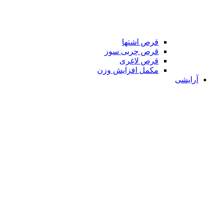
قرص اشتها
قرص چربی سوز
قرص لاغری
مکمل افزایش وزن
آرایشی