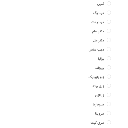
ثمین
درمالوگ
درمالیفت
دکتر سام
دکتر متی
دیپ سنس
رزالیا
ریچلند
ژنو بایوتیک
ژیل بوته
ژیناژن
سبوفارما
سروینا
سری کیت