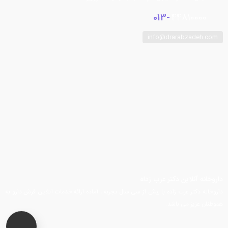
013-
44810000
info@drarabzadeh.com
فیسبوک
توییتر
اینستاگرام
تلگرام
یوتیوب
آپارات
داروخانه آنلاین دکتر عرب زداه
داروخانه دکتر عرب زاده با بیش از سی سال تجربه ، آماده ارائه خدمات آنلاین فرش دارو به
هموطنان عزیز می باشد.