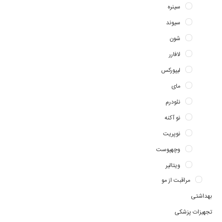
سینره
سیوند
شون
لافارر
لیپورکس
مای
نئودرم
نو آکنه
نوپریت
وچهپوست
ویتالیر
مراقبت از مو
بهداشتی
تجهیزات پزشکی