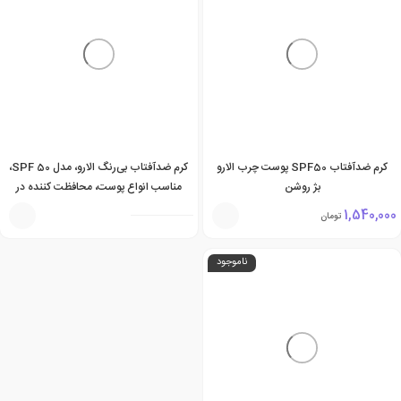
کرم ضدآفتاب SPF50 پوست چرب الارو
کرم ضدآفتاب بی‌رنگ الارو، مدل SPF 50،
بژ روشن
مناسب انواع پوست، محافظت کننده در
برابر اشعه UVA و UVB، بدون پارابن،
1,540,000
تومان
چربی و بو، محافظ پوست در برابر آلودگی و
گرد و غبار، کنترل کننده ترشح چربی،
ناموجود
ضدچروک، مرطوب کننده، با ماندگاری 3
ساعته