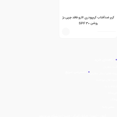
کرم ضدآفتاب کرم‌پودری الارو فاقد چربی بژ
روشن SPF 30
راهنمای خرید
ثبت سفارش
دسترسی سریع
رویه های ارسال سفارش
شیوه های پرداخت
ارتباط با ما
فروشگاه
وبلاگ
تماس با ما
گیلان - آستارا- خیابان گمرک - جنب آزمایشگاه پوریوسف