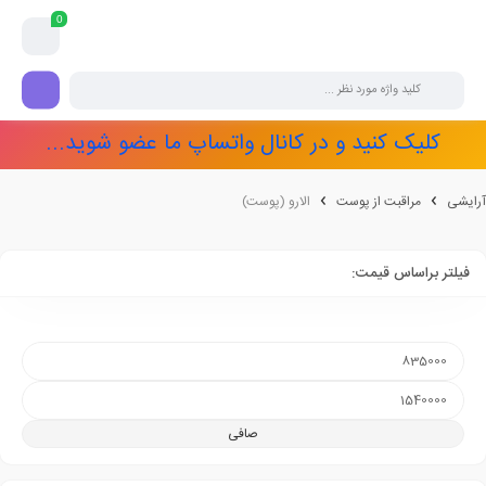
0
کلیک کنید و در کانال واتساپ ما عضو شوید...
آرایشی
مراقبت از پوست
الارو (پوست)
فیلتر براساس قیمت:
صافی