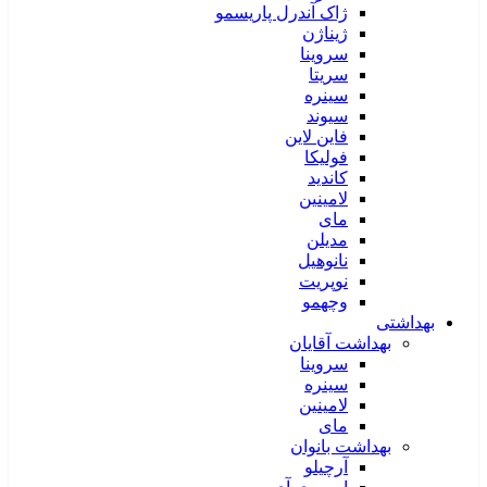
ژاک آندرل پاریسمو
ژیناژن
سروینا
سریتا
سینره
سیوند
فاین لاین
فولیکا
کاندید
لامینین
مای
مدیلن
نانوهیل
نوپریت
وچهمو
بهداشتی
بهداشت آقایان
سروینا
سینره
لامینین
مای
بهداشت بانوان
آرچیلو