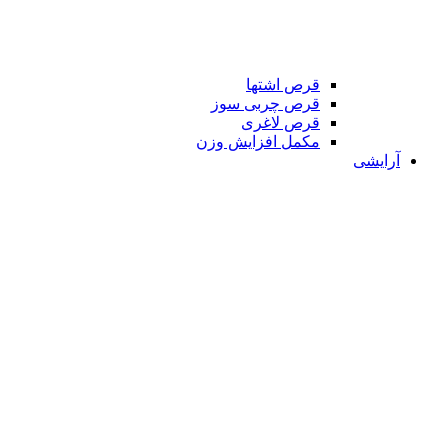
قرص اشتها
قرص چربی سوز
قرص لاغری
مکمل افزایش وزن
آرایشی