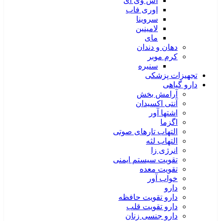
اس وی آی
اوری فاب
سروینا
لامینین
مای
دهان و دندان
کرم موبر
سنیره
تجهیزات پزشکی
دارو گیاهی
آرامش بخش
آنتی اکسیدان
اشتها آور
اگزما
التهاب تارهای صوتی
التهاب لثه
انرژی زا
تقویت سیستم ایمنی
تقویت معده
خواب آور
دارو
دارو تقویت حافظه
دارو تقویت قلب
دارو جنسی زنان