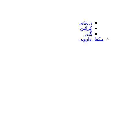
پروتئین
کراتین
گینر
مکمل دارویی