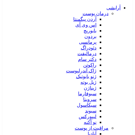
آرایشی
درمان پوست
آردن پیگمنتا
اس وی آی
بایوریچ
بردون
پرمانسی
دئودراگ
درمالیفت
دکتر سام
راکوتن
ژاک آندرلپوست
ژنو بایوتیک
ژیل بوته
ژیناژن
سبوفارما
سروینا
سیکاسول
سیوند
لیپورکس
نو آکنه
مراقبت از پوست
آنادیا