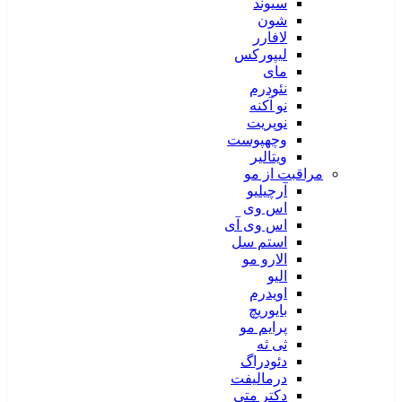
سیوند
شون
لافارر
لیپورکس
مای
نئودرم
نو آکنه
نوپریت
وچهپوست
ویتالیر
مراقبت از مو
آرچیلیو
اس وی
اس وی آی
استم سل
الارو مو
الیو
اویدرم
بایوریچ
پرایم مو
ثی ثه
دئودراگ
درمالیفت
دکتر متی