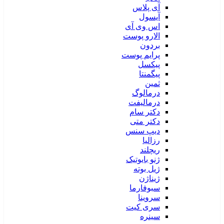
آی پلاس
آیسول
اس وی آی
الارو پوست
بردون
پرایم پوست
پیکسل
پیگمنتا
ثمین
درمالوگ
درمالیفت
دکتر سام
دکتر متی
دیپ سنس
رزالیا
ریچلند
ژنو بایوتیک
ژیل بوته
ژیناژن
سبوفارما
سروینا
سری کیت
سینره