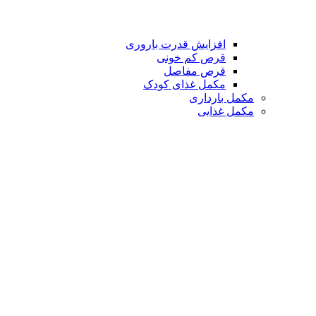
افزایش قدرت باروری
قرص کم خونی
قرص مفاصل
مکمل غذای کودک
مکمل بارداری
مکمل غذایی