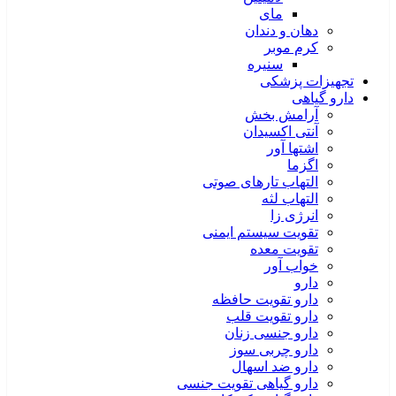
مای
دهان و دندان
کرم موبر
سنیره
تجهیزات پزشکی
دارو گیاهی
آرامش بخش
آنتی اکسیدان
اشتها آور
اگزما
التهاب تارهای صوتی
التهاب لثه
انرژی زا
تقویت سیستم ایمنی
تقویت معده
خواب آور
دارو
دارو تقویت حافظه
دارو تقویت قلب
دارو جنسی زنان
دارو چربی سوز
دارو ضد اسهال
دارو گیاهی تقویت جنسی