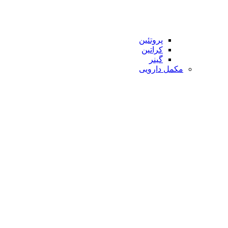
پروتئین
کراتین
گینر
مکمل دارویی