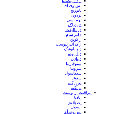
آردن پیگمنتا
اس وی آی
بایوریچ
بردون
پرمانسی
دئودراگ
درمالیفت
دکتر سام
راکوتن
ژاک آندرلپوست
ژنو بایوتیک
ژیل بوته
ژیناژن
سبوفارما
سروینا
سیکاسول
سیوند
لیپورکس
نو آکنه
مراقبت از پوست
آنادیا
آی پلاس
آیسول
اس وی آی