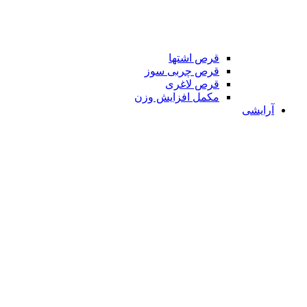
قرص اشتها
قرص چربی سوز
قرص لاغری
مکمل افزایش وزن
آرایشی