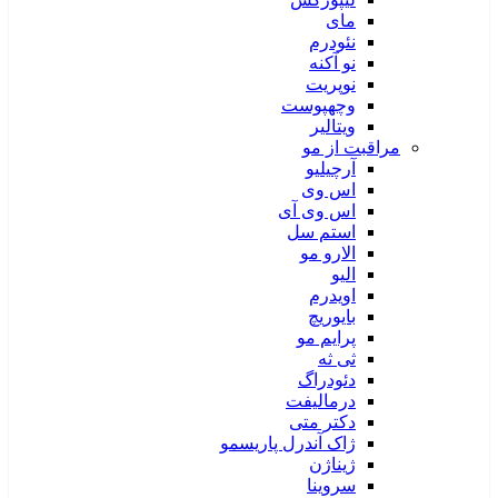
مای
نئودرم
نو آکنه
نوپریت
وچهپوست
ویتالیر
مراقبت از مو
آرچیلیو
اس وی
اس وی آی
استم سل
الارو مو
الیو
اویدرم
بایوریچ
پرایم مو
ثی ثه
دئودراگ
درمالیفت
دکتر متی
ژاک آندرل پاریسمو
ژیناژن
سروینا