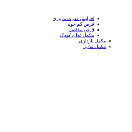
افزایش قدرت باروری
قرص کم خونی
قرص مفاصل
مکمل غذای کودک
مکمل بارداری
مکمل غذایی