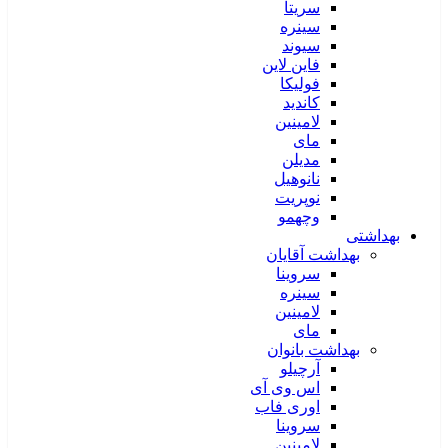
سریتا
سینره
سیوند
فاین لاین
فولیکا
کاندید
لامینین
مای
مدیلن
نانوهیل
نوپریت
وچهمو
بهداشتی
بهداشت آقایان
سروینا
سینره
لامینین
مای
بهداشت بانوان
آرچیلو
اس وی آی
اوری فاب
سروینا
لامینین