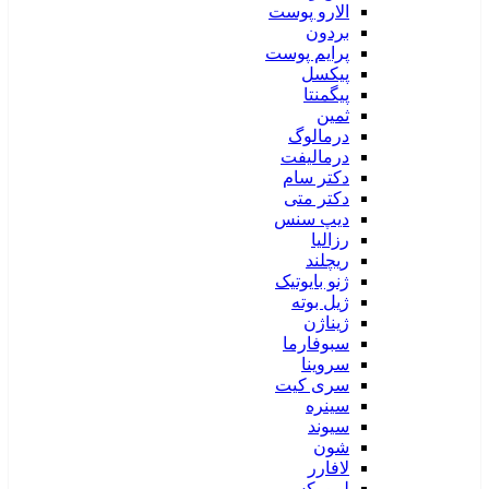
الارو پوست
بردون
پرایم پوست
پیکسل
پیگمنتا
ثمین
درمالوگ
درمالیفت
دکتر سام
دکتر متی
دیپ سنس
رزالیا
ریچلند
ژنو بایوتیک
ژیل بوته
ژیناژن
سبوفارما
سروینا
سری کیت
سینره
سیوند
شون
لافارر
لیپورکس